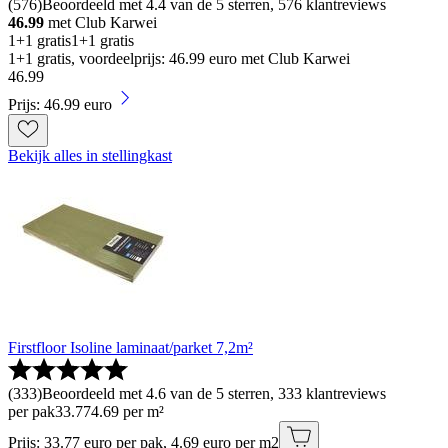
(
576
)
Beoordeeld met 4.4 van de 5 sterren, 576 klantreviews
46.99
met Club Karwei
1+1 gratis
1+1 gratis
1+1 gratis, voordeelprijs: 46.99 euro met Club Karwei
46
.
99
Prijs: 46.99 euro
Bekijk alles in stellingkast
Firstfloor Isoline laminaat/parket 7,2m²
(
333
)
Beoordeeld met 4.6 van de 5 sterren, 333 klantreviews
per pak
33
.
77
4.69 per m²
Prijs: 33.77 euro per pak, 4.69 euro per m2