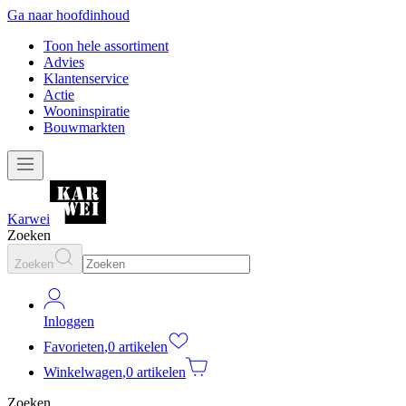
Ga naar hoofdinhoud
Toon hele assortiment
Advies
Klantenservice
Actie
Wooninspiratie
Bouwmarkten
Karwei
Zoeken
Zoeken
Inloggen
Favorieten
,
0 artikelen
Winkelwagen
,
0 artikelen
Zoeken