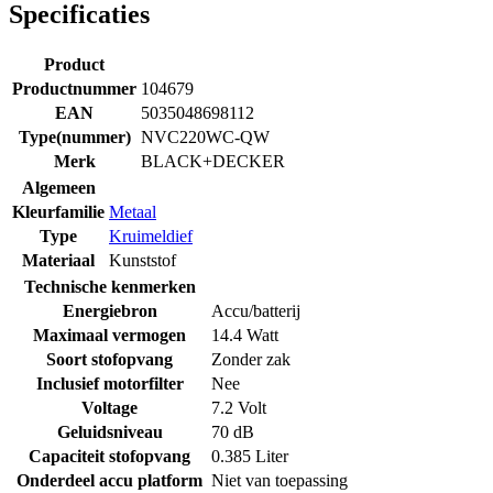
Specificaties
Product
Productnummer
104679
EAN
5035048698112
Type(nummer)
NVC220WC-QW
Merk
BLACK+DECKER
Algemeen
Kleurfamilie
Metaal
Type
Kruimeldief
Materiaal
Kunststof
Technische kenmerken
Energiebron
Accu/batterij
Maximaal vermogen
14.4 Watt
Soort stofopvang
Zonder zak
Inclusief motorfilter
Nee
Voltage
7.2 Volt
Geluidsniveau
70 dB
Capaciteit stofopvang
0.385 Liter
Onderdeel accu platform
Niet van toepassing