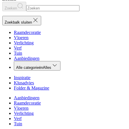
Zoeken
Zoekbalk sluiten
Raamdecoratie
Vloeren
Verlichting
Verf
Tuin
Aanbiedingen
Alle categorieën
Alles
Inspiratie
Klusadvies
Folder & Magazine
Aanbiedingen
Raamdecoratie
Vloeren
Verlichting
Verf
Tuin