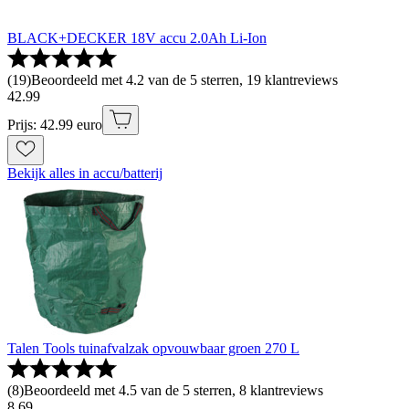
BLACK+DECKER 18V accu 2.0Ah Li-Ion
(
19
)
Beoordeeld met 4.2 van de 5 sterren, 19 klantreviews
42
.
99
Prijs: 42.99 euro
Bekijk alles in accu/batterij
Talen Tools tuinafvalzak opvouwbaar groen 270 L
(
8
)
Beoordeeld met 4.5 van de 5 sterren, 8 klantreviews
8
.
69