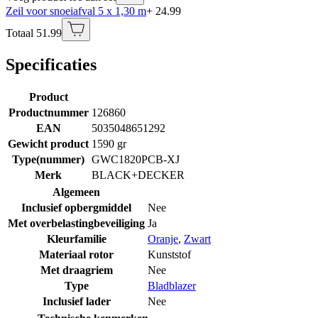
Zeil voor snoeiafval 5 x 1,30 m
+ 24.99
Totaal 51.99
Specificaties
Product
Productnummer
126860
EAN
5035048651292
Gewicht product
1590 gr
Type(nummer)
GWC1820PCB-XJ
Merk
BLACK+DECKER
Algemeen
Inclusief opbergmiddel
Nee
Met overbelastingbeveiliging
Ja
Kleurfamilie
Oranje
,
Zwart
Materiaal rotor
Kunststof
Met draagriem
Nee
Type
Bladblazer
Inclusief lader
Nee