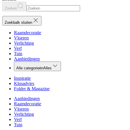
Zoeken
Zoekbalk sluiten
Raamdecoratie
Vloeren
Verlichting
Verf
Tuin
Aanbiedingen
Alle categorieën
Alles
Inspiratie
Klusadvies
Folder & Magazine
Aanbiedingen
Raamdecoratie
Vloeren
Verlichting
Verf
Tuin