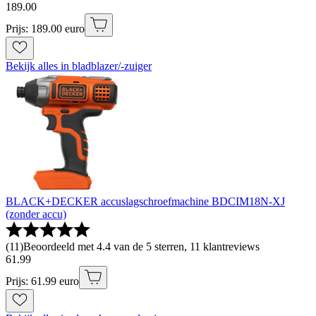
189
.
00
Prijs: 189.00 euro
Bekijk alles in bladblazer/-zuiger
BLACK+DECKER accuslagschroefmachine BDCIM18N-XJ
(zonder accu)
(
11
)
Beoordeeld met 4.4 van de 5 sterren, 11 klantreviews
61
.
99
Prijs: 61.99 euro