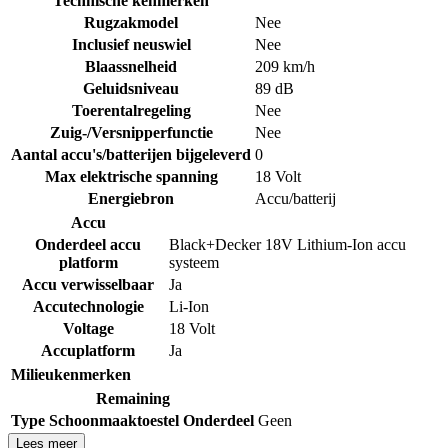
Technische kenmerken
Rugzakmodel
Nee
Inclusief neuswiel
Nee
Blaassnelheid
209 km/h
Geluidsniveau
89 dB
Toerentalregeling
Nee
Zuig-/Versnipperfunctie
Nee
Aantal accu's/batterijen bijgeleverd
0
Max elektrische spanning
18 Volt
Energiebron
Accu/batterij
Accu
Onderdeel accu
Black+Decker 18V Lithium-Ion accu
platform
systeem
Accu verwisselbaar
Ja
Accutechnologie
Li-Ion
Voltage
18 Volt
Accuplatform
Ja
Milieukenmerken
Remaining
Type Schoonmaaktoestel Onderdeel
Geen
Lees meer