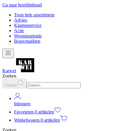
Ga naar hoofdinhoud
Toon hele assortiment
Advies
Klantenservice
Actie
Wooninspiratie
Bouwmarkten
Karwei
Zoeken
Zoeken
Inloggen
Favorieten
,
0 artikelen
Winkelwagen
,
0 artikelen
Zoeken