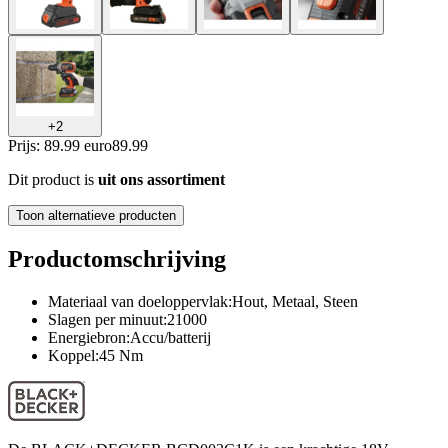
+
2
Prijs: 89.99 euro
89
.
99
Dit product is
uit ons assortiment
Toon alternatieve producten
Productomschrijving
Materiaal van doeloppervlak:Hout, Metaal, Steen
Slagen per minuut:21000
Energiebron:Accu/batterij
Koppel:45 Nm