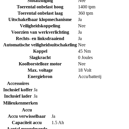
Stofafzuiging
Nee
Toerental onbelast hoog
1400 tpm
Toerental onbelast laag
360 tpm
Uitschakelbaar klopmechanisme
Ja
Veiligheidskoppeling
Nee
Voorzien van werkverlichting
Ja
Rechts- en linksdraaiend
Ja
Automatische veiligheidsuitschakeling
Nee
Koppel
45 Nm
Slagkracht
0 Joules
Koolborstelloze motor
Nee
Max. voltage
18 Volt
Energiebron
Accu/batterij
Accessoires
Inclusief koffer
Ja
Inclusief lader
Ja
Milieukenmerken
Accu
Accu verwisselbaar
Ja
Capaciteit accu
1.5 Ah
Aantal meegeleverde