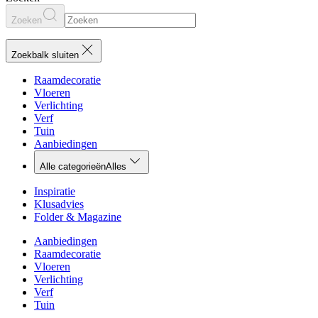
Zoeken
Zoekbalk sluiten
Raamdecoratie
Vloeren
Verlichting
Verf
Tuin
Aanbiedingen
Alle categorieën
Alles
Inspiratie
Klusadvies
Folder & Magazine
Aanbiedingen
Raamdecoratie
Vloeren
Verlichting
Verf
Tuin