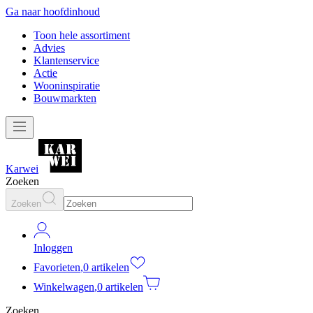
Ga naar hoofdinhoud
Toon hele assortiment
Advies
Klantenservice
Actie
Wooninspiratie
Bouwmarkten
Karwei
Zoeken
Zoeken
Inloggen
Favorieten
,
0 artikelen
Winkelwagen
,
0 artikelen
Zoeken