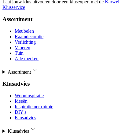
Laat jouw klus uitvoeren door een klusexpert met de
Karwei
Klusservice
Assortiment
Meubelen
Raamdecoratie
Verlichting
Vloeren
Tuin
Alle merken
Assortiment
Klusadvies
Wooninspiratie
Ideeën
Inspiratie per ruimte
DIY's
Klusadvies
Klusadvies