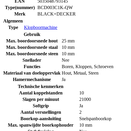
EAN
5035048793145
Type(nummer)
BCD003C1K-QW
Merk
BLACK+DECKER
Algemeen
Type
Klopboormachine
Gebruik
Max. boordoorsnede hout
25 mm
Max. boordoorsnede staal
10 mm
Max. boordoorsnede steen
10 mm
Snellader
Nee
Functies
Boren
,
Kloppen
,
Schroeven
Materiaal van doeloppervlak
Hout
,
Metaal
,
Steen
Hamermechanisme
Ja
Technische kenmerken
Aantal koppelstanden
10
Slagen per minuut
21000
Softgrip
Ja
Aantal versnellingen
2
Boorkop-aansluiting
Snelspanboorkop
Max. spanwijdte boorkophouder
10 mm