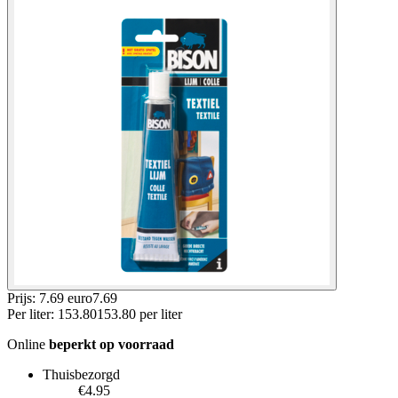
Prijs: 7.69 euro
7
.
69
Per
liter
:
153.80
153.80
per
liter
Online
beperkt op voorraad
Thuisbezorgd
€4.95