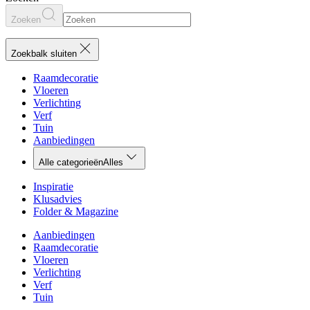
Zoeken
Zoekbalk sluiten
Raamdecoratie
Vloeren
Verlichting
Verf
Tuin
Aanbiedingen
Alle categorieën
Alles
Inspiratie
Klusadvies
Folder & Magazine
Aanbiedingen
Raamdecoratie
Vloeren
Verlichting
Verf
Tuin