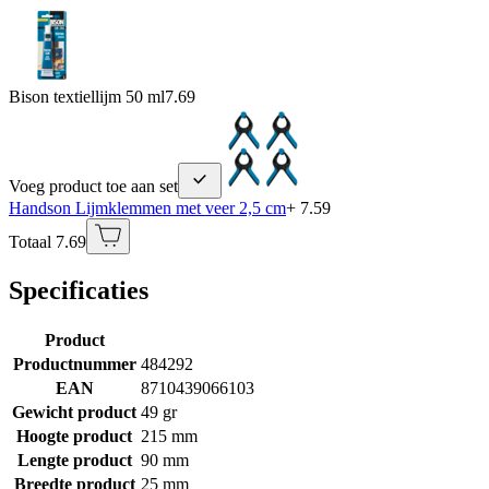
Bison textiellijm 50 ml
7.69
Voeg product toe aan set
Handson Lijmklemmen met veer 2,5 cm
+ 7.59
Totaal 7.69
Specificaties
Product
Productnummer
484292
EAN
8710439066103
Gewicht product
49 gr
Hoogte product
215 mm
Lengte product
90 mm
Breedte product
25 mm