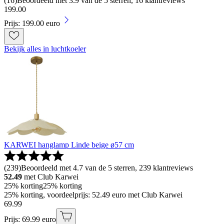
(
16
)
Beoordeeld met 3.9 van de 5 sterren, 16 klantreviews
199
.
00
Prijs: 199.00 euro
Bekijk alles in luchtkoeler
KARWEI hanglamp Linde beige ø57 cm
(
239
)
Beoordeeld met 4.7 van de 5 sterren, 239 klantreviews
52.49
met Club Karwei
25% korting
25% korting
25% korting, voordeelprijs: 52.49 euro met Club Karwei
69
.
99
Prijs: 69.99 euro