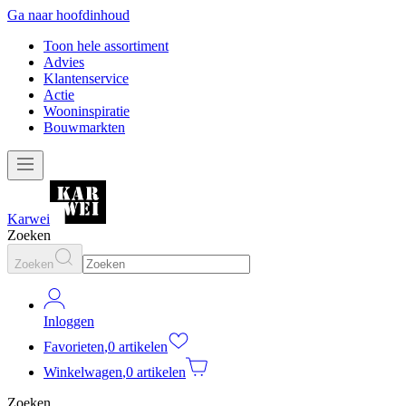
Ga naar hoofdinhoud
Toon hele assortiment
Advies
Klantenservice
Actie
Wooninspiratie
Bouwmarkten
Karwei
Zoeken
Zoeken
Inloggen
Favorieten
,
0 artikelen
Winkelwagen
,
0 artikelen
Zoeken