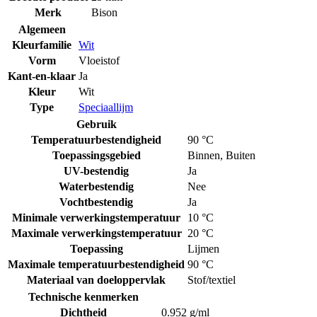
Merk
Bison
Algemeen
Kleurfamilie
Wit
Vorm
Vloeistof
Kant-en-klaar
Ja
Kleur
Wit
Type
Speciaallijm
Gebruik
Temperatuurbestendigheid
90 °C
Toepassingsgebied
Binnen
,
Buiten
UV-bestendig
Ja
Waterbestendig
Nee
Vochtbestendig
Ja
Minimale verwerkingstemperatuur
10 °C
Maximale verwerkingstemperatuur
20 °C
Toepassing
Lijmen
Maximale temperatuurbestendigheid
90 °C
Materiaal van doeloppervlak
Stof/textiel
Technische kenmerken
Dichtheid
0.952 g/ml