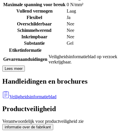
Maximale spanning voor breuk
0 N/mm²
Vullend vermogen
Laag
Flexibel
Ja
Overschilderbaar
Nee
Schimmelwerend
Nee
Inkrimpbaar
Nee
Substantie
Gel
Etiketinformatie
Veiligheidsinformatieblad op verzoek
Gevarenaanduidingen
verkrijgbaar.
Lees meer
Handleidingen en brochures
Veiligheidsinformatieblad
Productveiligheid
Verantwoordelijk voor productveiligheid zie
informatie over de fabrikant