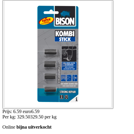
Prijs: 6.59 euro
6
.
59
Per
kg
:
329.50
329.50
per
kg
Online
bijna uitverkocht