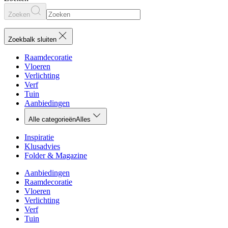
Zoeken
Zoekbalk sluiten
Raamdecoratie
Vloeren
Verlichting
Verf
Tuin
Aanbiedingen
Alle categorieën
Alles
Inspiratie
Klusadvies
Folder & Magazine
Aanbiedingen
Raamdecoratie
Vloeren
Verlichting
Verf
Tuin