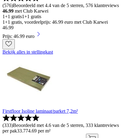
(
576
)
Beoordeeld met 4.4 van de 5 sterren, 576 klantreviews
46.99
met Club Karwei
1+1 gratis
1+1 gratis
1+1 gratis, voordeelprijs: 46.99 euro met Club Karwei
46
.
99
Prijs: 46.99 euro
Bekijk alles in stellingkast
Firstfloor Isoline laminaat/parket 7,2m²
(
333
)
Beoordeeld met 4.6 van de 5 sterren, 333 klantreviews
per pak
33
.
77
4.69 per m²