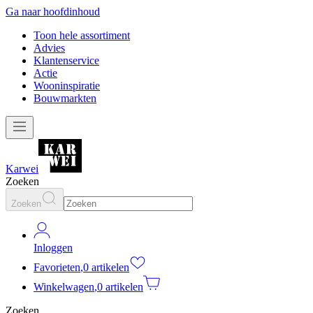
Ga naar hoofdinhoud
Toon hele assortiment
Advies
Klantenservice
Actie
Wooninspiratie
Bouwmarkten
Karwei
Zoeken
Zoeken
Inloggen
Favorieten
,
0 artikelen
Winkelwagen
,
0 artikelen
Zoeken