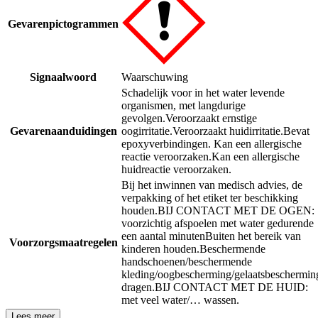
Gevarenpictogrammen
Signaalwoord
Waarschuwing
Schadelijk voor in het water levende
organismen, met langdurige
gevolgen.
Veroorzaakt ernstige
Gevarenaanduidingen
oogirritatie.
Veroorzaakt huidirritatie.
Bevat
epoxyverbindingen. Kan een allergische
reactie veroorzaken.
Kan een allergische
huidreactie veroorzaken.
Bij het inwinnen van medisch advies, de
verpakking of het etiket ter beschikking
houden.
BIJ CONTACT MET DE OGEN:
voorzichtig afspoelen met water gedurende
een aantal minuten
Buiten het bereik van
Voorzorgsmaatregelen
kinderen houden.
Beschermende
handschoenen/beschermende
kleding/oogbescherming/gelaatsbeschermin
dragen.
BIJ CONTACT MET DE HUID:
met veel water/… wassen.
Lees meer