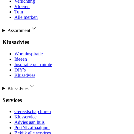
Verlichting
Vloeren
Tuin
Alle merken
Assortiment
Klusadvies
Wooninspiratie
Ideeën
Inspiratie per ruimte
DIY's
Klusadvies
Klusadvies
Services
Gereedschap huren
Klusservice
Advies aan huis
PostNL afhaalpunt
Bekijk alle services