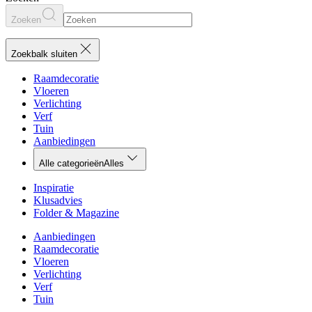
Zoeken
Zoekbalk sluiten
Raamdecoratie
Vloeren
Verlichting
Verf
Tuin
Aanbiedingen
Alle categorieën
Alles
Inspiratie
Klusadvies
Folder & Magazine
Aanbiedingen
Raamdecoratie
Vloeren
Verlichting
Verf
Tuin