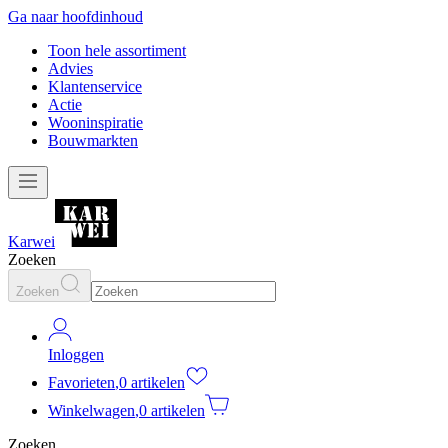
Ga naar hoofdinhoud
Toon hele assortiment
Advies
Klantenservice
Actie
Wooninspiratie
Bouwmarkten
Karwei
Zoeken
Zoeken
Inloggen
Favorieten
,
0 artikelen
Winkelwagen
,
0 artikelen
Zoeken