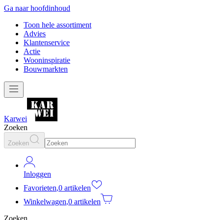
Ga naar hoofdinhoud
Toon hele assortiment
Advies
Klantenservice
Actie
Wooninspiratie
Bouwmarkten
Karwei
Zoeken
Zoeken
Inloggen
Favorieten
,
0 artikelen
Winkelwagen
,
0 artikelen
Zoeken