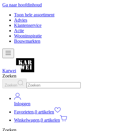
Ga naar hoofdinhoud
Toon hele assortiment
Advies
Klantenservice
Actie
Wooninspiratie
Bouwmarkten
Karwei
Zoeken
Zoeken
Inloggen
Favorieten
,
0 artikelen
Winkelwagen
,
0 artikelen
Zoeken