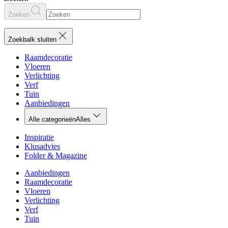
Zoeken
Zoekbalk sluiten
Raamdecoratie
Vloeren
Verlichting
Verf
Tuin
Aanbiedingen
Alle categorieën
Alles
Inspiratie
Klusadvies
Folder & Magazine
Aanbiedingen
Raamdecoratie
Vloeren
Verlichting
Verf
Tuin