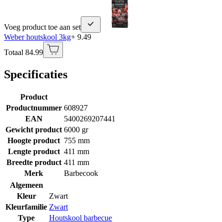
Voeg product toe aan set
Weber houtskool 3kg
+ 9.49
Totaal 84.99
Specificaties
Product
Productnummer
608927
EAN
5400269207441
Gewicht product
6000 gr
Hoogte product
755 mm
Lengte product
411 mm
Breedte product
411 mm
Merk
Barbecook
Algemeen
Kleur
Zwart
Kleurfamilie
Zwart
Type
Houtskool barbecue