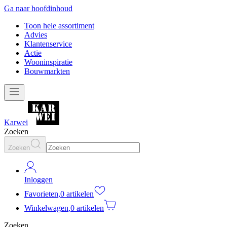
Ga naar hoofdinhoud
Toon hele assortiment
Advies
Klantenservice
Actie
Wooninspiratie
Bouwmarkten
Karwei
Zoeken
Zoeken
Inloggen
Favorieten
,
0 artikelen
Winkelwagen
,
0 artikelen
Zoeken