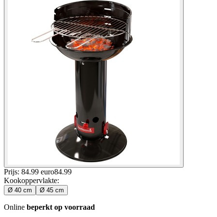
Prijs: 84.99 euro
84
.
99
Kookoppervlakte
:
Ø 40 cm
Ø 45 cm
Online
beperkt op voorraad