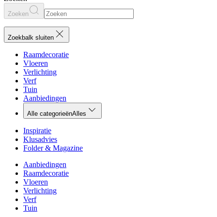
Zoeken
Zoekbalk sluiten
Raamdecoratie
Vloeren
Verlichting
Verf
Tuin
Aanbiedingen
Alle categorieën
Alles
Inspiratie
Klusadvies
Folder & Magazine
Aanbiedingen
Raamdecoratie
Vloeren
Verlichting
Verf
Tuin