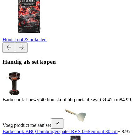
Houtskool & briketten
Handig als set kopen
Barbecook Loewy 40 houtskool bbq metaal zwart Ø 45 cm
84.99
Voeg product toe aan set
Barbecook BBQ hamburgerspatel RVS berkenhout 30 cm
+ 8.95