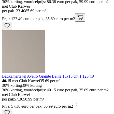
30% korting, voordeelprijs: 86.38 euro per pak, 59.99 euro per m2
met Club Karwei
per pak
123
.
40
85.69 per m²
Prijs: 123.40 euro per pak, 85.69 euro per m2
Badkamertegel Aveiro Granite Beige 15x15 cm 1,125 m²
40.15
met Club Karwei
35.69
per m²
30% korting
30% korting
30% korting, voordeelprijs: 40.15 euro per pak, 35.69 euro per m2
met Club Karwei
per pak
57
.
36
50.99 per m²
Prijs: 57.36 euro per pak, 50.99 euro per m2