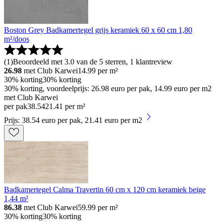
Boston Grey Badkamertegel grijs keramiek 60 x 60 cm 1,80
m²/doos
(
1
)
Beoordeeld met 3.0 van de 5 sterren, 1 klantreview
26.98
met Club Karwei
14.99
per m²
30% korting
30% korting
30% korting, voordeelprijs: 26.98 euro per pak, 14.99 euro per m2
met Club Karwei
per pak
38
.
54
21.41 per m²
Prijs: 38.54 euro per pak, 21.41 euro per m2
Badkamertegel Calma Travertin 60 cm x 120 cm keramiek beige
1,44 m²
86.38
met Club Karwei
59.99
per m²
30% korting
30% korting