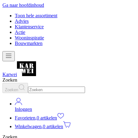
Ga naar hoofdinhoud
Toon hele assortiment
Advies
Klantenservice
Actie
Wooninspiratie
Bouwmarkten
Karwei
Zoeken
Zoeken
Inloggen
Favorieten
,
0 artikelen
Winkelwagen
,
0 artikelen
Zoeken