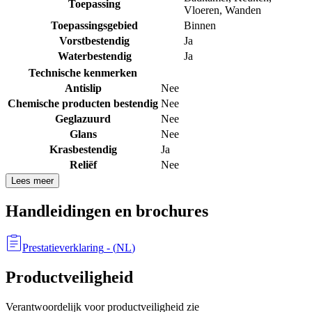
Toepassing
Vloeren
,
Wanden
Toepassingsgebied
Binnen
Vorstbestendig
Ja
Waterbestendig
Ja
Technische kenmerken
Antislip
Nee
Chemische producten bestendig
Nee
Geglazuurd
Nee
Glans
Nee
Krasbestendig
Ja
Reliëf
Nee
Lees meer
Handleidingen en brochures
Prestatieverklaring
- (
NL
)
Productveiligheid
Verantwoordelijk voor productveiligheid zie