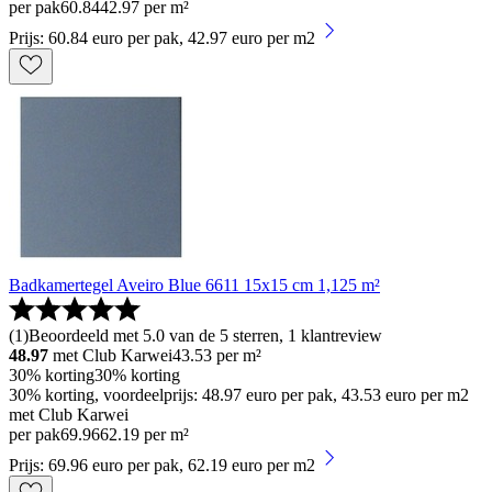
per pak
60
.
84
42.97 per m²
Prijs: 60.84 euro per pak, 42.97 euro per m2
Badkamertegel Aveiro Blue 6611 15x15 cm 1,125 m²
(
1
)
Beoordeeld met 5.0 van de 5 sterren, 1 klantreview
48.97
met Club Karwei
43.53
per m²
30% korting
30% korting
30% korting, voordeelprijs: 48.97 euro per pak, 43.53 euro per m2
met Club Karwei
per pak
69
.
96
62.19 per m²
Prijs: 69.96 euro per pak, 62.19 euro per m2