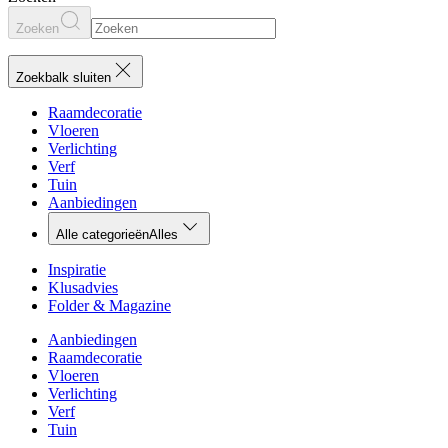
Zoeken
Zoekbalk sluiten
Raamdecoratie
Vloeren
Verlichting
Verf
Tuin
Aanbiedingen
Alle categorieën
Alles
Inspiratie
Klusadvies
Folder & Magazine
Aanbiedingen
Raamdecoratie
Vloeren
Verlichting
Verf
Tuin