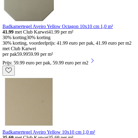
Badkamertegel Aveiro Yellow Octagon 10x10 cm 1,0 m²
41.99
met Club Karwei
41.99
per m²
30% korting
30% korting
30% korting, voordeelprijs: 41.99 euro per pak, 41.99 euro per m2
met Club Karwei
per pak
59
.
99
59.99 per m²
Prijs: 59.99 euro per pak, 59.99 euro per m2
Badkamertegel Aveiro Yellow 10x10 cm 1,0 m²
35.69
met Club Karwei
35.69
per m²