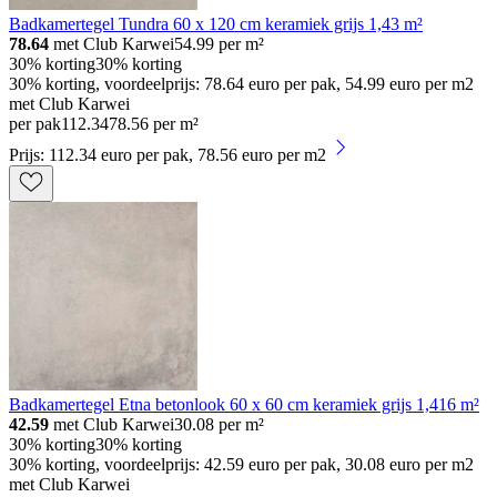
Badkamertegel Tundra 60 x 120 cm keramiek grijs 1,43 m²
78.64
met Club Karwei
54.99
per m²
30% korting
30% korting
30% korting, voordeelprijs: 78.64 euro per pak, 54.99 euro per m2
met Club Karwei
per pak
112
.
34
78.56 per m²
Prijs: 112.34 euro per pak, 78.56 euro per m2
Badkamertegel Etna betonlook 60 x 60 cm keramiek grijs 1,416 m²
42.59
met Club Karwei
30.08
per m²
30% korting
30% korting
30% korting, voordeelprijs: 42.59 euro per pak, 30.08 euro per m2
met Club Karwei