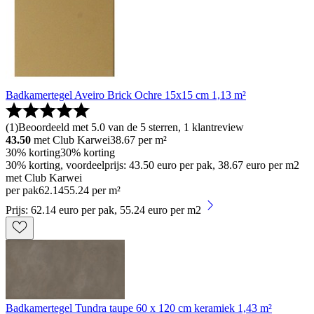
Badkamertegel Aveiro Brick Ochre 15x15 cm 1,13 m²
(
1
)
Beoordeeld met 5.0 van de 5 sterren, 1 klantreview
43.50
met Club Karwei
38.67
per m²
30% korting
30% korting
30% korting, voordeelprijs: 43.50 euro per pak, 38.67 euro per m2
met Club Karwei
per pak
62
.
14
55.24 per m²
Prijs: 62.14 euro per pak, 55.24 euro per m2
Badkamertegel Tundra taupe 60 x 120 cm keramiek 1,43 m²