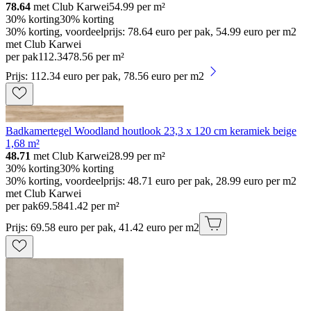
78.64
met Club Karwei
54.99
per m²
30% korting
30% korting
30% korting, voordeelprijs: 78.64 euro per pak, 54.99 euro per m2
met Club Karwei
per pak
112
.
34
78.56 per m²
Prijs: 112.34 euro per pak, 78.56 euro per m2
Badkamertegel Woodland houtlook 23,3 x 120 cm keramiek beige
1,68 m²
48.71
met Club Karwei
28.99
per m²
30% korting
30% korting
30% korting, voordeelprijs: 48.71 euro per pak, 28.99 euro per m2
met Club Karwei
per pak
69
.
58
41.42 per m²
Prijs: 69.58 euro per pak, 41.42 euro per m2