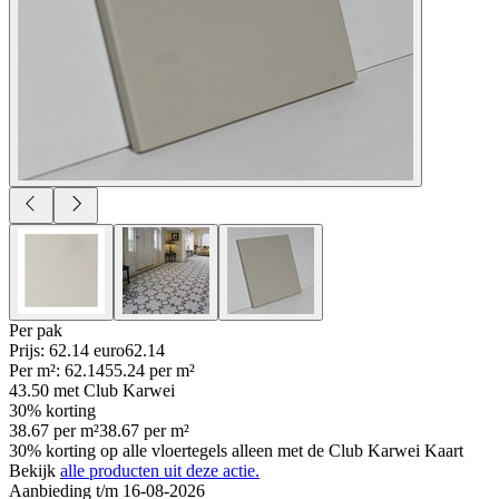
Per
pak
Prijs: 62.14 euro
62
.
14
Per
m²
:
62.14
55.24
per
m²
43.50
met Club Karwei
30% korting
38.67
per
m²
38.67
per
m²
30% korting op alle vloertegels alleen met de Club Karwei Kaart
Bekijk
alle producten uit deze actie.
Aanbieding t/m 16-08-2026