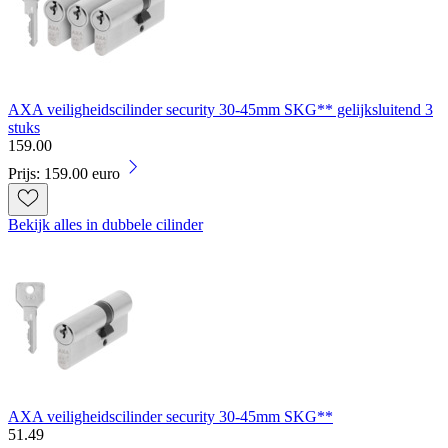
AXA veiligheidscilinder security 30-45mm SKG** gelijksluitend 3
stuks
159
.
00
Prijs: 159.00 euro
Bekijk alles in dubbele cilinder
AXA veiligheidscilinder security 30-45mm SKG**
51
.
49