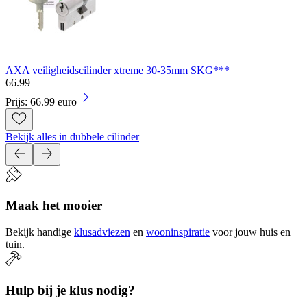
AXA veiligheidscilinder xtreme 30-35mm SKG***
66
.
99
Prijs: 66.99 euro
Bekijk alles in dubbele cilinder
Maak het mooier
Bekijk handige
klusadviezen
en
wooninspiratie
voor jouw huis en
tuin.
Hulp bij je klus nodig?