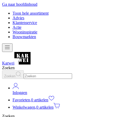
Ga naar hoofdinhoud
Toon hele assortiment
Advies
Klantenservice
Actie
Wooninspiratie
Bouwmarkten
Karwei
Zoeken
Zoeken
Inloggen
Favorieten
,
0 artikelen
Winkelwagen
,
0 artikelen
Zoeken