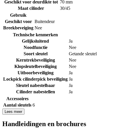
Geschikt voor deurdikte tot
70 mm
Maat cilinder
30/45
Gebruik
Geschikt voor
Buitendeur
Breekbeveiging
Nee
Technische kenmerken
Gelijksluitend
Ja
Noodfunctie
Nee
Soort sleutel
Getande sleutel
Kerntrekbeveiliging
Nee
Klopsleutelbeveiliging
Nee
Uitboorbeveiliging
Ja
Lockpick cilinderpick beveiliging
Ja
Sleutel nabestelbaar
Ja
Cilinder nabestellen
Ja
Accessoires
Aantal sleutels
6
Lees meer
Handleidingen en brochures