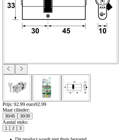
Prijs: 92.99 euro
92
.
99
Maat cilinder
:
30/45
30/30
Aantal stuks
:
1
2
3
Dit product wordt niet thuis bezorgd