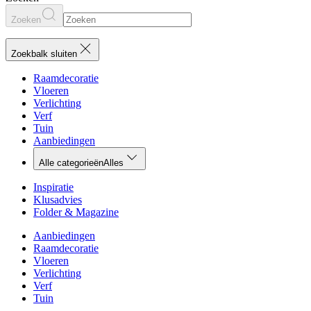
Zoeken
Zoekbalk sluiten
Raamdecoratie
Vloeren
Verlichting
Verf
Tuin
Aanbiedingen
Alle categorieën
Alles
Inspiratie
Klusadvies
Folder & Magazine
Aanbiedingen
Raamdecoratie
Vloeren
Verlichting
Verf
Tuin