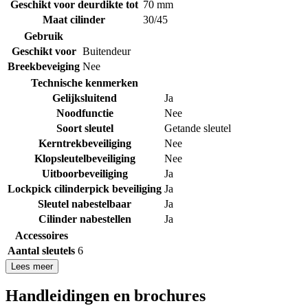
Geschikt voor deurdikte tot
70 mm
Maat cilinder
30/45
Gebruik
Geschikt voor
Buitendeur
Breekbeveiging
Nee
Technische kenmerken
Gelijksluitend
Ja
Noodfunctie
Nee
Soort sleutel
Getande sleutel
Kerntrekbeveiliging
Nee
Klopsleutelbeveiliging
Nee
Uitboorbeveiliging
Ja
Lockpick cilinderpick beveiliging
Ja
Sleutel nabestelbaar
Ja
Cilinder nabestellen
Ja
Accessoires
Aantal sleutels
6
Lees meer
Handleidingen en brochures