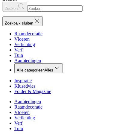
Zoeken
Zoekbalk sluiten
Raamdecoratie
Vloeren
Verlichting
Verf
Tuin
Aanbiedingen
Alle categorieën
Alles
Inspiratie
Klusadvies
Folder & Magazine
Aanbiedingen
Raamdecoratie
Vloeren
Verlichting
Verf
Tuin