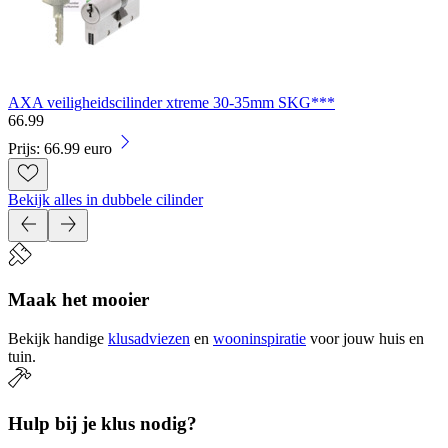
AXA veiligheidscilinder xtreme 30-35mm SKG***
66
.
99
Prijs: 66.99 euro
Bekijk alles in dubbele cilinder
Maak het mooier
Bekijk handige
klusadviezen
en
wooninspiratie
voor jouw huis en
tuin.
Hulp bij je klus nodig?