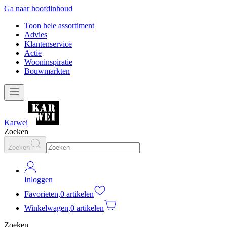
Ga naar hoofdinhoud
Toon hele assortiment
Advies
Klantenservice
Actie
Wooninspiratie
Bouwmarkten
Karwei
Zoeken
Zoeken
Inloggen
Favorieten
,
0 artikelen
Winkelwagen
,
0 artikelen
Zoeken