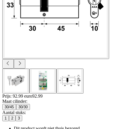
Prijs: 92.99 euro
92
.
99
Maat cilinder
:
30/45
30/30
Aantal stuks
:
1
2
3
Dit product wordt niet thuis bezorgd