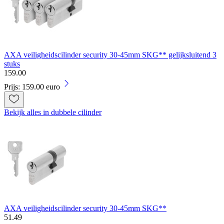
AXA veiligheidscilinder security 30-45mm SKG** gelijksluitend 3
stuks
159
.
00
Prijs: 159.00 euro
Bekijk alles in dubbele cilinder
AXA veiligheidscilinder security 30-45mm SKG**
51
.
49