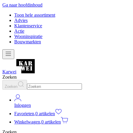
Ga naar hoofdinhoud
Toon hele assortiment
Advies
Klantenservice
Actie
Wooninspiratie
Bouwmarkten
Karwei
Zoeken
Zoeken
Inloggen
Favorieten
,
0 artikelen
Winkelwagen
,
0 artikelen
Zoeken