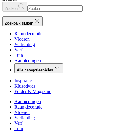
Zoeken
Zoekbalk sluiten
Raamdecoratie
Vloeren
Verlichting
Verf
Tuin
Aanbiedingen
Alle categorieën
Alles
Inspiratie
Klusadvies
Folder & Magazine
Aanbiedingen
Raamdecoratie
Vloeren
Verlichting
Verf
Tuin