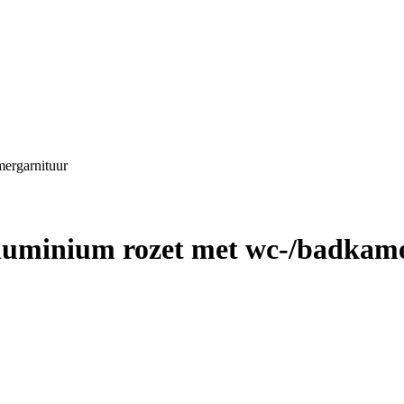
ergarnituur
luminium rozet met wc-/badkam