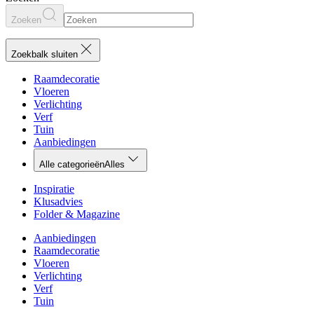
Zoeken
Zoekbalk sluiten
Raamdecoratie
Vloeren
Verlichting
Verf
Tuin
Aanbiedingen
Alle categorieën
Alles
Inspiratie
Klusadvies
Folder & Magazine
Aanbiedingen
Raamdecoratie
Vloeren
Verlichting
Verf
Tuin