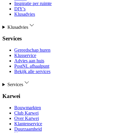
Inspiratie per ruimte
DIY's
Klusadvies
Klusadvies
Services
Gereedschap huren
Klusservice
Advies aan huis
PostNL afhaalpunt
Bekijk alle services
Services
Karwei
Bouwmarkten
Club Karwei
Over Karwei
Klantenservice
Duurzaamheid