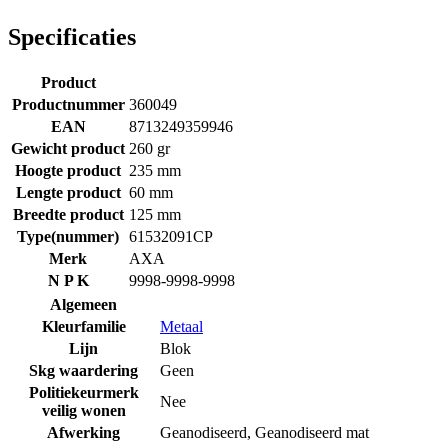
Specificaties
Product
Productnummer
360049
EAN
8713249359946
Gewicht product
260 gr
Hoogte product
235 mm
Lengte product
60 mm
Breedte product
125 mm
Type(nummer)
61532091CP
Merk
AXA
N P K
9998-9998-9998
Algemeen
Kleurfamilie
Metaal
Lijn
Blok
Skg waardering
Geen
Politiekeurmerk
Nee
veilig wonen
Afwerking
Geanodiseerd
,
Geanodiseerd mat