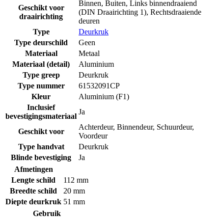
Binnen
,
Buiten
,
Links binnendraaiend
Geschikt voor
(DIN Draairichting 1)
,
Rechtsdraaiende
draairichting
deuren
Type
Deurkruk
Type deurschild
Geen
Materiaal
Metaal
Materiaal (detail)
Aluminium
Type greep
Deurkruk
Type nummer
61532091CP
Kleur
Aluminium (F1)
Inclusief
Ja
bevestigingsmateriaal
Achterdeur
,
Binnendeur
,
Schuurdeur
,
Geschikt voor
Voordeur
Type handvat
Deurkruk
Blinde bevestiging
Ja
Afmetingen
Lengte schild
112 mm
Breedte schild
20 mm
Diepte deurkruk
51 mm
Gebruik