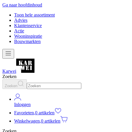
Ga naar hoofdinhoud
Toon hele assortiment
Advies
Klantenservice
Actie
Wooninspiratie
Bouwmarkten
Karwei
Zoeken
Zoeken
Inloggen
Favorieten
,
0 artikelen
Winkelwagen
,
0 artikelen
Zoeken