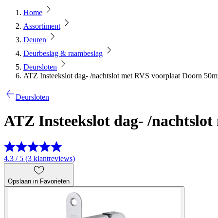
Home
Assortiment
Deuren
Deurbeslag & raambeslag
Deursloten
ATZ Insteekslot dag- /nachtslot met RVS voorplaat Doorn 
Deursloten
ATZ Insteekslot dag- /nachts
4.3 / 5 (3 klantreviews)
Opslaan in Favorieten