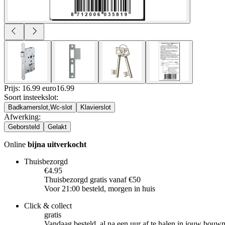
Prijs: 16.99 euro
16
.
99
Soort insteekslot
:
Badkamerslot,Wc-slot
Klavierslot
Afwerking
:
Geborsteld
Gelakt
Online
bijna uitverkocht
Thuisbezorgd
€4.95
Thuisbezorgd gratis vanaf €50
Voor 21:00 besteld, morgen in huis
Click & collect
gratis
Vandaag besteld, al na een uur af te halen in jouw bouw