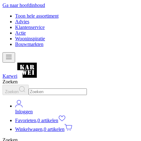
Ga naar hoofdinhoud
Toon hele assortiment
Advies
Klantenservice
Actie
Wooninspiratie
Bouwmarkten
Karwei
Zoeken
Zoeken
Inloggen
Favorieten
,
0 artikelen
Winkelwagen
,
0 artikelen
Zoeken