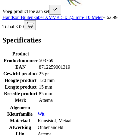
Voeg product toe aan set
Handson Buitenkabel XMVK 5 x 2,5 mm² 10 Meter
+ 62.99
Totaal 3.09
Specificaties
Product
Productnummer
503769
EAN
8712259001319
Gewicht product
25 gr
Hoogte product
120 mm
Lengte product
15 mm
Breedte product
85 mm
Merk
Attema
Algemeen
Kleurfamilie
Wit
Materiaal
Kunststof
,
Metaal
Afwerking
Onbehandeld
Lijn
Attema