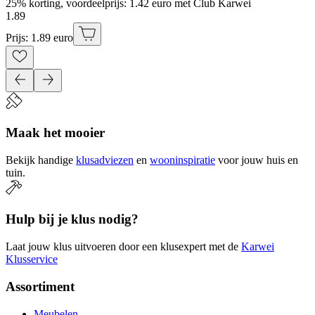
25% korting, voordeelprijs: 1.42 euro met Club Karwei
1
.
89
Prijs: 1.89 euro
Maak het mooier
Bekijk handige
klusadviezen
en
wooninspiratie
voor jouw huis en
tuin.
Hulp bij je klus nodig?
Laat jouw klus uitvoeren door een klusexpert met de
Karwei
Klusservice
Assortiment
Meubelen