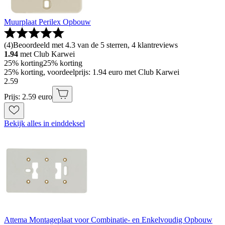
Muurplaat Perilex Opbouw
(
4
)
Beoordeeld met 4.3 van de 5 sterren, 4 klantreviews
1.94
met Club Karwei
25% korting
25% korting
25% korting, voordeelprijs: 1.94 euro met Club Karwei
2
.
59
Prijs: 2.59 euro
Bekijk alles in einddeksel
Attema Montageplaat voor Combinatie- en Enkelvoudig Opbouw