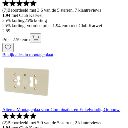
(
7
)
Beoordeeld met 3.6 van de 5 sterren, 7 klantreviews
1.94
met Club Karwei
25% korting
25% korting
25% korting, voordeelprijs: 1.94 euro met Club Karwei
2
.
59
Prijs: 2.59 euro
Bekijk alles in montageplaat
Attema Montageplaa voor Combinatie- en Enkelvoudig Opbouw
(
2
)
Beoordeeld met 5.0 van de 5 sterren, 2 klantreviews
1.94
met Club Karwei