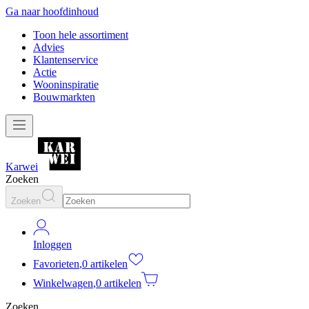
Ga naar hoofdinhoud
Toon hele assortiment
Advies
Klantenservice
Actie
Wooninspiratie
Bouwmarkten
Karwei
Zoeken
Zoeken
Inloggen
Favorieten
,
0 artikelen
Winkelwagen
,
0 artikelen
Zoeken