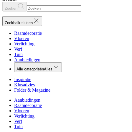
Zoeken
Zoekbalk sluiten
Raamdecoratie
Vloeren
Verlichting
Verf
Tuin
Aanbiedingen
Alle categorieën
Alles
Inspiratie
Klusadvies
Folder & Magazine
Aanbiedingen
Raamdecoratie
Vloeren
Verlichting
Verf
Tuin