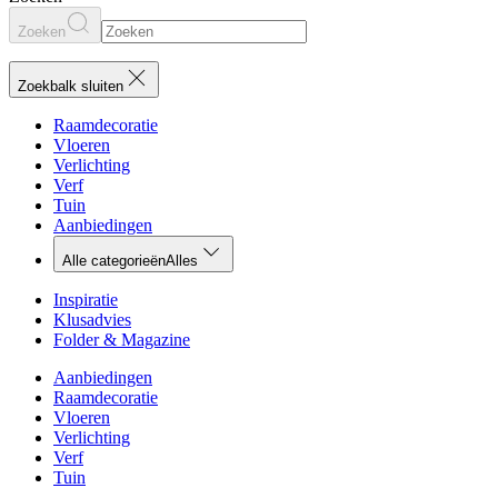
Zoeken
Zoekbalk sluiten
Raamdecoratie
Vloeren
Verlichting
Verf
Tuin
Aanbiedingen
Alle categorieën
Alles
Inspiratie
Klusadvies
Folder & Magazine
Aanbiedingen
Raamdecoratie
Vloeren
Verlichting
Verf
Tuin