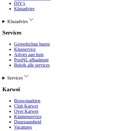
DIY's
Klusadvies
Klusadvies
Services
Gereedschap huren
Klusservice
Advies aan huis
PostNL afhaalpunt
Bekijk alle services
Services
Karwei
Bouwmarkten
Club Karwei
Over Karwei
Klantenservice
Duurzaamheid
Vacatures