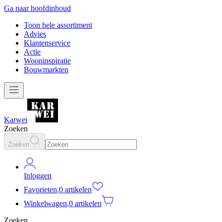
Ga naar hoofdinhoud
Toon hele assortiment
Advies
Klantenservice
Actie
Wooninspiratie
Bouwmarkten
Karwei
Zoeken
Zoeken
Inloggen
Favorieten
,
0 artikelen
Winkelwagen
,
0 artikelen
Zoeken