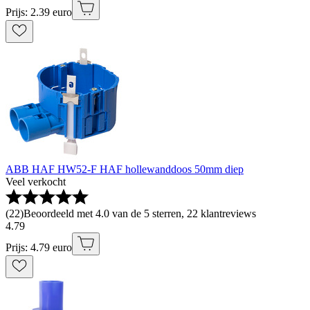
Prijs: 2.39 euro
ABB HAF HW52-F HAF hollewanddoos 50mm diep
Veel verkocht
(
22
)
Beoordeeld met 4.0 van de 5 sterren, 22 klantreviews
4
.
79
Prijs: 4.79 euro