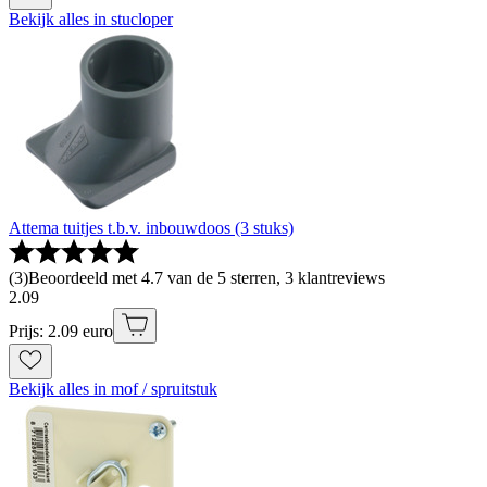
Bekijk alles in stucloper
Attema tuitjes t.b.v. inbouwdoos (3 stuks)
(
3
)
Beoordeeld met 4.7 van de 5 sterren, 3 klantreviews
2
.
09
Prijs: 2.09 euro
Bekijk alles in mof / spruitstuk