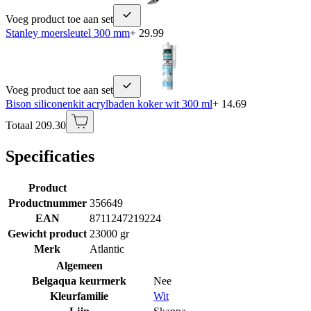
Voeg product toe aan set
Stanley moersleutel 300 mm
+ 29.99
Voeg product toe aan set
Bison siliconenkit acrylbaden koker wit 300 ml
+ 14.69
Totaal 209.30
Specificaties
Product
Productnummer
356649
EAN
8711247219224
Gewicht product
23000 gr
Merk
Atlantic
Algemeen
Belgaqua keurmerk
Nee
Kleurfamilie
Wit