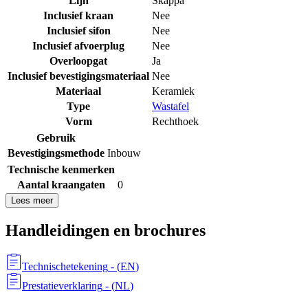
Lijn
Skappa
Inclusief kraan
Nee
Inclusief sifon
Nee
Inclusief afvoerplug
Nee
Overloopgat
Ja
Inclusief bevestigingsmateriaal
Nee
Materiaal
Keramiek
Type
Wastafel
Vorm
Rechthoek
Gebruik
Bevestigingsmethode
Inbouw
Technische kenmerken
Aantal kraangaten
0
Lees meer
Handleidingen en brochures
Technischetekening
- (
EN
)
Prestatieverklaring
- (
NL
)