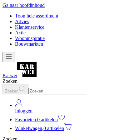
Ga naar hoofdinhoud
Toon hele assortiment
Advies
Klantenservice
Actie
Wooninspiratie
Bouwmarkten
Karwei
Zoeken
Zoeken
Inloggen
Favorieten
,
0 artikelen
Winkelwagen
,
0 artikelen
Zoeken