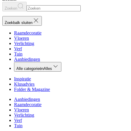
Zoeken
Zoekbalk sluiten
Raamdecoratie
Vloeren
Verlichting
Verf
Tuin
Aanbiedingen
Alle categorieën
Alles
Inspiratie
Klusadvies
Folder & Magazine
Aanbiedingen
Raamdecoratie
Vloeren
Verlichting
Verf
Tuin