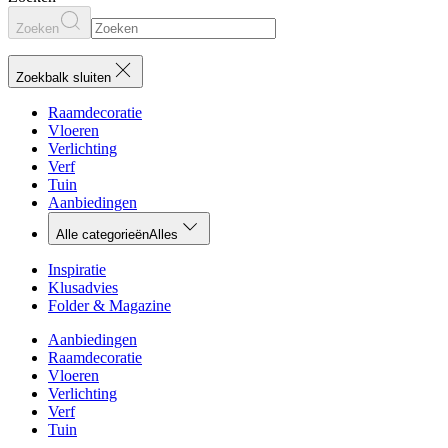
Zoeken
Zoekbalk sluiten
Raamdecoratie
Vloeren
Verlichting
Verf
Tuin
Aanbiedingen
Alle categorieën
Alles
Inspiratie
Klusadvies
Folder & Magazine
Aanbiedingen
Raamdecoratie
Vloeren
Verlichting
Verf
Tuin