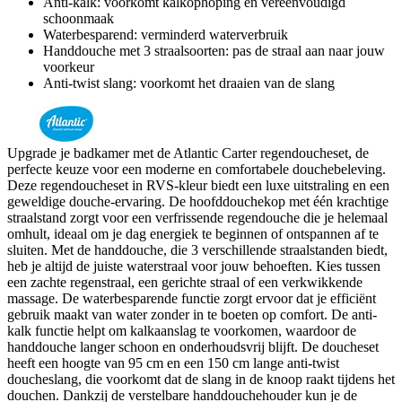
Anti-kalk: voorkomt kalkophoping en vereenvoudigd
schoonmaak
Waterbesparend: verminderd waterverbruik
Handdouche met 3 straalsoorten: pas de straal aan naar jouw
voorkeur
Anti-twist slang: voorkomt het draaien van de slang
Upgrade je badkamer met de Atlantic Carter regendoucheset, de
perfecte keuze voor een moderne en comfortabele douchebeleving.
Deze regendoucheset in RVS-kleur biedt een luxe uitstraling en een
geweldige douche-ervaring. De hoofddouchekop met één krachtige
straalstand zorgt voor een verfrissende regendouche die je helemaal
omhult, ideaal om je dag energiek te beginnen of ontspannen af te
sluiten. Met de handdouche, die 3 verschillende straalstanden biedt,
heb je altijd de juiste waterstraal voor jouw behoeften. Kies tussen
een zachte regenstraal, een gerichte straal of een verkwikkende
massage. De waterbesparende functie zorgt ervoor dat je efficiënt
gebruik maakt van water zonder in te boeten op comfort. De anti-
kalk functie helpt om kalkaanslag te voorkomen, waardoor de
handdouche langer schoon en onderhoudsvrij blijft. De doucheset
heeft een hoogte van 95 cm en een 150 cm lange anti-twist
doucheslang, die voorkomt dat de slang in de knoop raakt tijdens het
douchen. Dankzij de verstelbare handdouchehouder kun je de