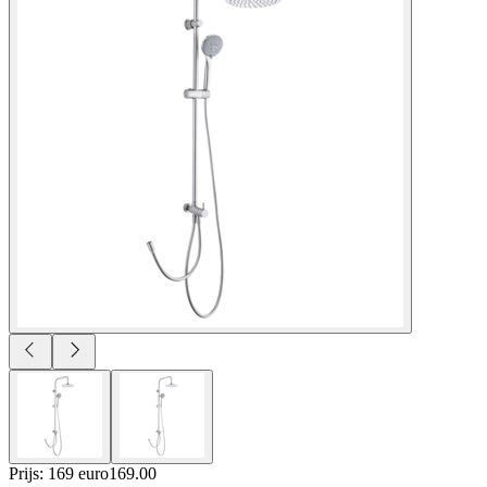
Prijs: 169 euro
169
.
00