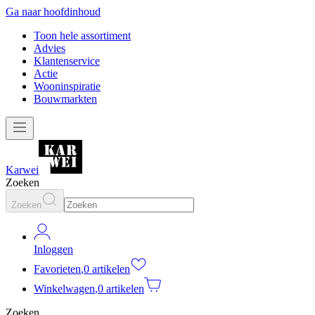
Ga naar hoofdinhoud
Toon hele assortiment
Advies
Klantenservice
Actie
Wooninspiratie
Bouwmarkten
Karwei
Zoeken
Zoeken
Inloggen
Favorieten
,
0 artikelen
Winkelwagen
,
0 artikelen
Zoeken