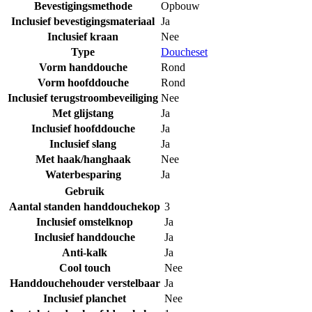
Bevestigingsmethode
Opbouw
Inclusief bevestigingsmateriaal
Ja
Inclusief kraan
Nee
Type
Doucheset
Vorm handdouche
Rond
Vorm hoofddouche
Rond
Inclusief terugstroombeveiliging
Nee
Met glijstang
Ja
Inclusief hoofddouche
Ja
Inclusief slang
Ja
Met haak/hanghaak
Nee
Waterbesparing
Ja
Gebruik
Aantal standen handdouchekop
3
Inclusief omstelknop
Ja
Inclusief handdouche
Ja
Anti-kalk
Ja
Cool touch
Nee
Handdouchehouder verstelbaar
Ja
Inclusief planchet
Nee