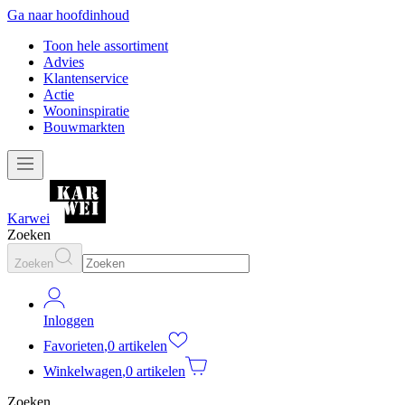
Ga naar hoofdinhoud
Toon hele assortiment
Advies
Klantenservice
Actie
Wooninspiratie
Bouwmarkten
Karwei
Zoeken
Zoeken
Inloggen
Favorieten
,
0 artikelen
Winkelwagen
,
0 artikelen
Zoeken