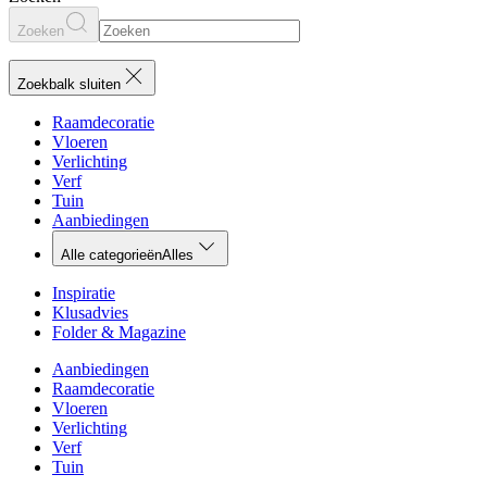
Zoeken
Zoekbalk sluiten
Raamdecoratie
Vloeren
Verlichting
Verf
Tuin
Aanbiedingen
Alle categorieën
Alles
Inspiratie
Klusadvies
Folder & Magazine
Aanbiedingen
Raamdecoratie
Vloeren
Verlichting
Verf
Tuin