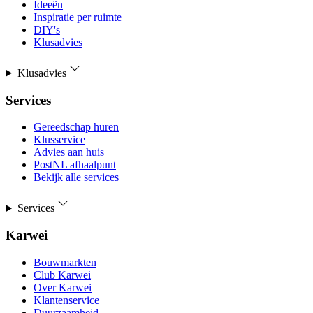
Ideeën
Inspiratie per ruimte
DIY's
Klusadvies
Klusadvies
Services
Gereedschap huren
Klusservice
Advies aan huis
PostNL afhaalpunt
Bekijk alle services
Services
Karwei
Bouwmarkten
Club Karwei
Over Karwei
Klantenservice
Duurzaamheid