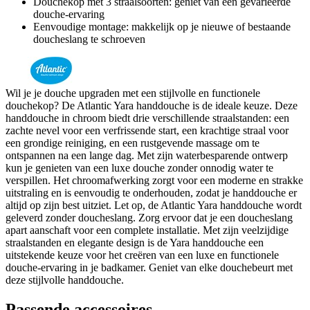
Douchekop met 3 straalsoorten: geniet van een gevarieerde
douche-ervaring
Eenvoudige montage: makkelijk op je nieuwe of bestaande
doucheslang te schroeven
Wil je je douche upgraden met een stijlvolle en functionele
douchekop? De Atlantic Yara handdouche is de ideale keuze. Deze
handdouche in chroom biedt drie verschillende straalstanden: een
zachte nevel voor een verfrissende start, een krachtige straal voor
een grondige reiniging, en een rustgevende massage om te
ontspannen na een lange dag. Met zijn waterbesparende ontwerp
kun je genieten van een luxe douche zonder onnodig water te
verspillen. Het chroomafwerking zorgt voor een moderne en strakke
uitstraling en is eenvoudig te onderhouden, zodat je handdouche er
altijd op zijn best uitziet. Let op, de Atlantic Yara handdouche wordt
geleverd zonder doucheslang. Zorg ervoor dat je een doucheslang
apart aanschaft voor een complete installatie. Met zijn veelzijdige
straalstanden en elegante design is de Yara handdouche een
uitstekende keuze voor het creëren van een luxe en functionele
douche-ervaring in je badkamer. Geniet van elke douchebeurt met
deze stijlvolle handdouche.
Passende accessoires