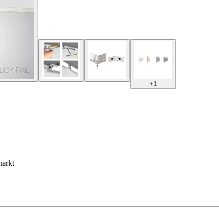
+
1
markt