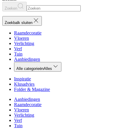
Zoeken
Zoekbalk sluiten
Raamdecoratie
Vloeren
Verlichting
Verf
Tuin
Aanbiedingen
Alle categorieën
Alles
Inspiratie
Klusadvies
Folder & Magazine
Aanbiedingen
Raamdecoratie
Vloeren
Verlichting
Verf
Tuin