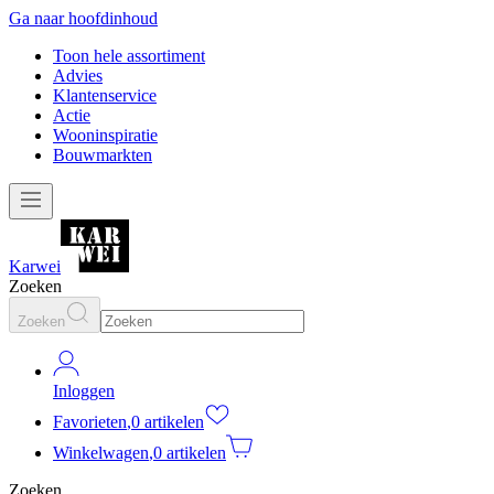
Ga naar hoofdinhoud
Toon hele assortiment
Advies
Klantenservice
Actie
Wooninspiratie
Bouwmarkten
Karwei
Zoeken
Zoeken
Inloggen
Favorieten
,
0 artikelen
Winkelwagen
,
0 artikelen
Zoeken