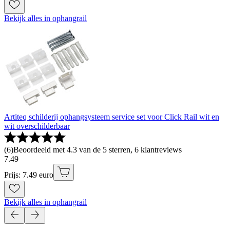
Bekijk alles in ophangrail
Artiteq schilderij ophangsysteem service set voor Click Rail wit en
wit overschilderbaar
(
6
)
Beoordeeld met 4.3 van de 5 sterren, 6 klantreviews
7
.
49
Prijs: 7.49 euro
Bekijk alles in ophangrail