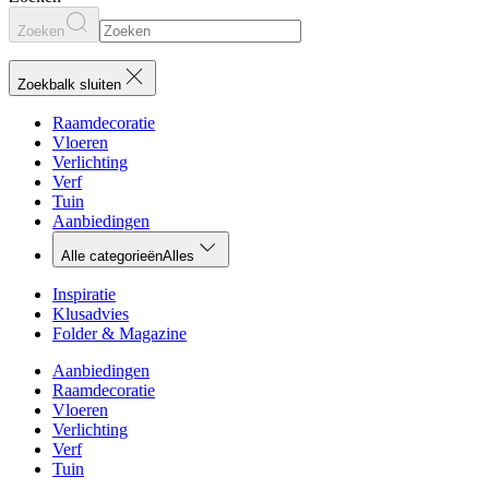
Zoeken
Zoekbalk sluiten
Raamdecoratie
Vloeren
Verlichting
Verf
Tuin
Aanbiedingen
Alle categorieën
Alles
Inspiratie
Klusadvies
Folder & Magazine
Aanbiedingen
Raamdecoratie
Vloeren
Verlichting
Verf
Tuin