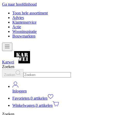
Ga naar hoofdinhoud
Toon hele assortiment
Advies
Klantenservice
Actie
Wooninspiratie
Bouwmarkten
Karwei
Zoeken
Zoeken
Inloggen
Favorieten
,
0 artikelen
Winkelwagen
,
0 artikelen
Zoeken