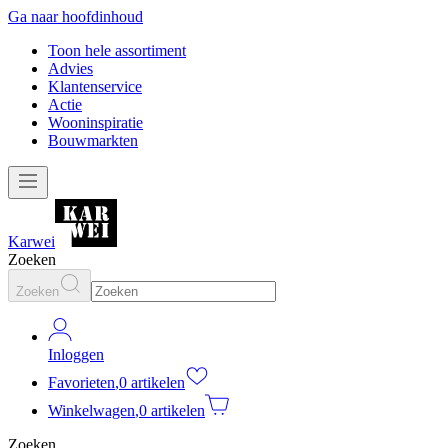
Ga naar hoofdinhoud
Toon hele assortiment
Advies
Klantenservice
Actie
Wooninspiratie
Bouwmarkten
Karwei
Zoeken
Zoeken
Inloggen
Favorieten
,
0 artikelen
Winkelwagen
,
0 artikelen
Zoeken