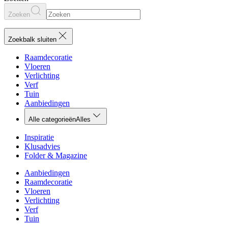
Zoeken
Zoekbalk sluiten
Raamdecoratie
Vloeren
Verlichting
Verf
Tuin
Aanbiedingen
Alle categorieën
Alles
Inspiratie
Klusadvies
Folder & Magazine
Aanbiedingen
Raamdecoratie
Vloeren
Verlichting
Verf
Tuin