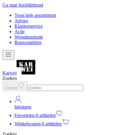
Ga naar hoofdinhoud
Toon hele assortiment
Advies
Klantenservice
Actie
Wooninspiratie
Bouwmarkten
Karwei
Zoeken
Zoeken
Inloggen
Favorieten
,
0 artikelen
Winkelwagen
,
0 artikelen
Zoeken