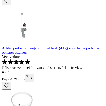
Artiteq perlon ophangkoord met haak (4 kg) voor Artiteq schilderij
ophangsystemen
Veel verkocht
(
1
)
Beoordeeld met 5.0 van de 5 sterren, 1 klantreview
4
.
29
Prijs: 4.29 euro