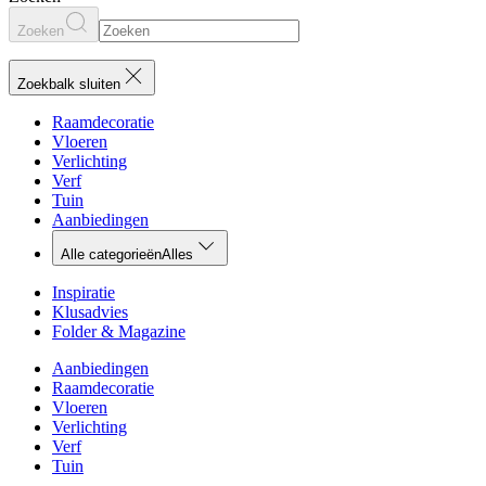
Zoeken
Zoekbalk sluiten
Raamdecoratie
Vloeren
Verlichting
Verf
Tuin
Aanbiedingen
Alle categorieën
Alles
Inspiratie
Klusadvies
Folder & Magazine
Aanbiedingen
Raamdecoratie
Vloeren
Verlichting
Verf
Tuin