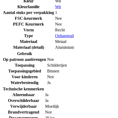
Kleur
Wit
Kleurfamilie
Wit
Aantal stuks per verpakking
1
FSC-keurmerk
Nee
PEFC Keurmerk
Nee
Vorm
Recht
Type
Ophangrail
Materiaal
Metaal
Materiaal (detail)
Aluminium
Gebruik
Op patroon aanbrengen
Nee
Toepassing
Schilderijen
Toepassingsgebied
Binnen
Voor kinderen
Nee
Waterbestendig
Ja
Technische kenmerken
Afneembaar
Ja
Overschilderbaar
Ja
Verwijderbaar
Moeilijk
Brandvertragend
Nee
Draagvermogen
20 kg