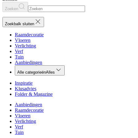
Zoeken
Zoekbalk sluiten
Raamdecoratie
Vloeren
Verlichting
Verf
Tuin
Aanbiedingen
Alle categorieën
Alles
Inspiratie
Klusadvies
Folder & Magazine
Aanbiedingen
Raamdecoratie
Vloeren
Verlichting
Verf
Tuin