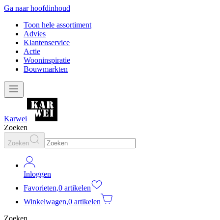
Ga naar hoofdinhoud
Toon hele assortiment
Advies
Klantenservice
Actie
Wooninspiratie
Bouwmarkten
Karwei
Zoeken
Zoeken
Inloggen
Favorieten
,
0 artikelen
Winkelwagen
,
0 artikelen
Zoeken