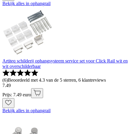
Bekijk alles in ophangrail
Artiteq schilderij ophangsysteem service set voor Click Rail wit en
wit overschilderbaar
(
6
)
Beoordeeld met 4.3 van de 5 sterren, 6 klantreviews
7
.
49
Prijs: 7.49 euro
Bekijk alles in ophangrail