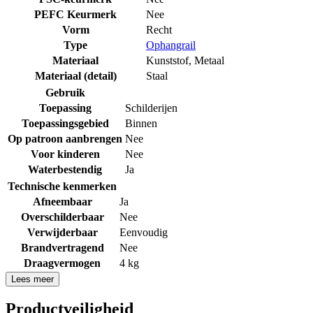
PEFC Keurmerk
Nee
Vorm
Recht
Type
Ophangrail
Materiaal
Kunststof
,
Metaal
Materiaal (detail)
Staal
Gebruik
Toepassing
Schilderijen
Toepassingsgebied
Binnen
Op patroon aanbrengen
Nee
Voor kinderen
Nee
Waterbestendig
Ja
Technische kenmerken
Afneembaar
Ja
Overschilderbaar
Nee
Verwijderbaar
Eenvoudig
Brandvertragend
Nee
Draagvermogen
4 kg
Lees meer
Productveiligheid