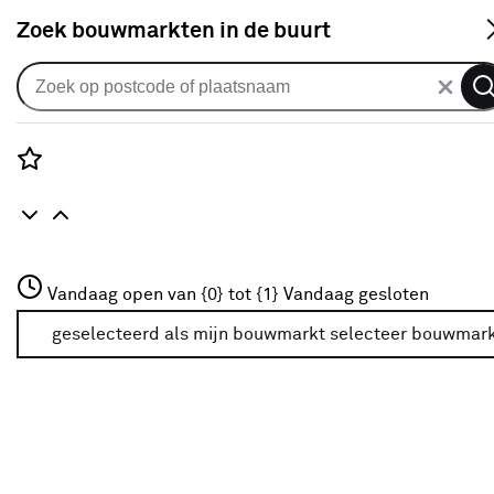
S
Zoek bouwmarkten in de buurt
Alle binnendeuren
Arne & Bodil binnendeur ABT308
blank glas - diep zwart afgelakt
Rozenstraat 3
Vandaag open van {0} tot {1}
Vandaag gesloten
0
klantreview
review
3772JH Amersfoort
+31 01234567
geselecteerd als mijn bouwmarkt
selecteer bouwmar
Meer over deze bouwmarkt