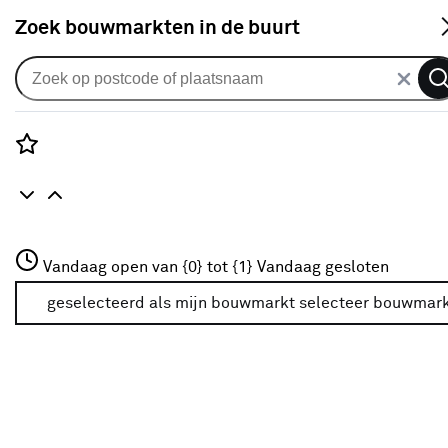
S
Zoek bouwmarkten in de buurt
Alle binnendeuren
Arne & Bodil binnendeur ABT101
wit afgelakt
Rozenstraat 3
Vandaag open van {0} tot {1}
Vandaag gesloten
0
klantreview
review
3772JH Amersfoort
+31 01234567
geselecteerd als mijn bouwmarkt
selecteer bouwmar
Meer over deze bouwmarkt