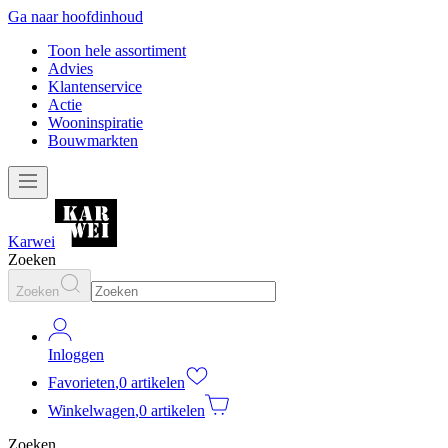
Ga naar hoofdinhoud
Toon hele assortiment
Advies
Klantenservice
Actie
Wooninspiratie
Bouwmarkten
Karwei
Zoeken
Zoeken
Inloggen
Favorieten
,
0 artikelen
Winkelwagen
,
0 artikelen
Zoeken