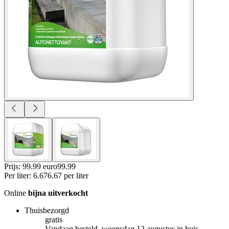
Prijs: 99.99 euro
99
.
99
Per
liter
:
6.67
6.67
per
liter
Online
bijna uitverkocht
Thuisbezorgd
gratis
Vandaag besteld, woensdag 12 augustus in huis