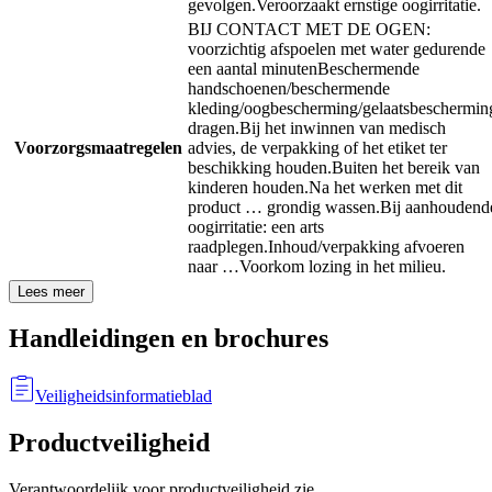
gevolgen.
Veroorzaakt ernstige oogirritatie.
BIJ CONTACT MET DE OGEN:
voorzichtig afspoelen met water gedurende
een aantal minuten
Beschermende
handschoenen/beschermende
kleding/oogbescherming/gelaatsbeschermin
dragen.
Bij het inwinnen van medisch
Voorzorgsmaatregelen
advies, de verpakking of het etiket ter
beschikking houden.
Buiten het bereik van
kinderen houden.
Na het werken met dit
product … grondig wassen.
Bij aanhoudend
oogirritatie: een arts
raadplegen.
Inhoud/verpakking afvoeren
naar …
Voorkom lozing in het milieu.
Lees meer
Handleidingen en brochures
Veiligheidsinformatieblad
Productveiligheid
Verantwoordelijk voor productveiligheid zie