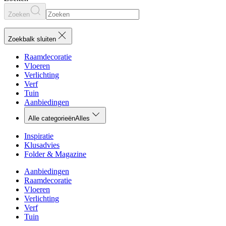
Zoeken
Zoekbalk sluiten
Raamdecoratie
Vloeren
Verlichting
Verf
Tuin
Aanbiedingen
Alle categorieën
Alles
Inspiratie
Klusadvies
Folder & Magazine
Aanbiedingen
Raamdecoratie
Vloeren
Verlichting
Verf
Tuin