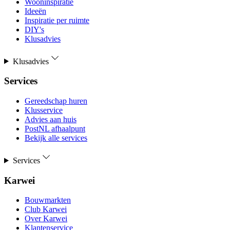
Wooninspiratie
Ideeën
Inspiratie per ruimte
DIY's
Klusadvies
Klusadvies
Services
Gereedschap huren
Klusservice
Advies aan huis
PostNL afhaalpunt
Bekijk alle services
Services
Karwei
Bouwmarkten
Club Karwei
Over Karwei
Klantenservice