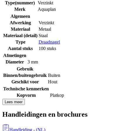
Type(nummer)
Verzinkt
Merk
Aquaplan
Algemeen
Afwerking
Verzinkt
Materiaal
Metaal
Materiaal (detail)
Staal
Type
Draadnagel
Aantal stuks
100 stuks
Afmetingen
Diameter
3 mm
Gebruik
Binnen/buitengebruik
Buiten
Geschikt voor
Hout
Technische kenmerken
Kopvorm
Platkop
Lees meer
Handleidingen en brochures
Handleiding
- (
NL
)