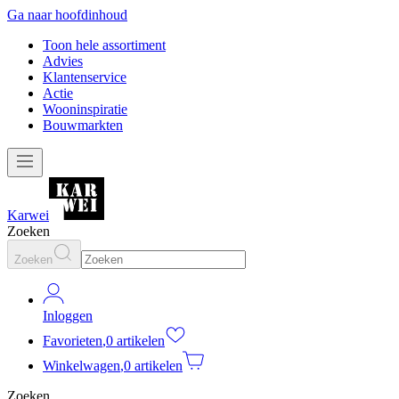
Ga naar hoofdinhoud
Toon hele assortiment
Advies
Klantenservice
Actie
Wooninspiratie
Bouwmarkten
Karwei
Zoeken
Zoeken
Inloggen
Favorieten
,
0 artikelen
Winkelwagen
,
0 artikelen
Zoeken