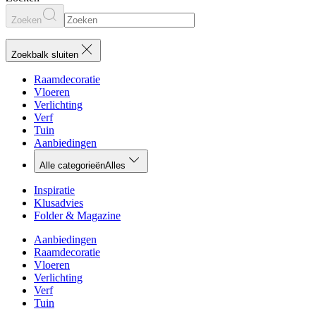
Zoeken
Zoekbalk sluiten
Raamdecoratie
Vloeren
Verlichting
Verf
Tuin
Aanbiedingen
Alle categorieën
Alles
Inspiratie
Klusadvies
Folder & Magazine
Aanbiedingen
Raamdecoratie
Vloeren
Verlichting
Verf
Tuin