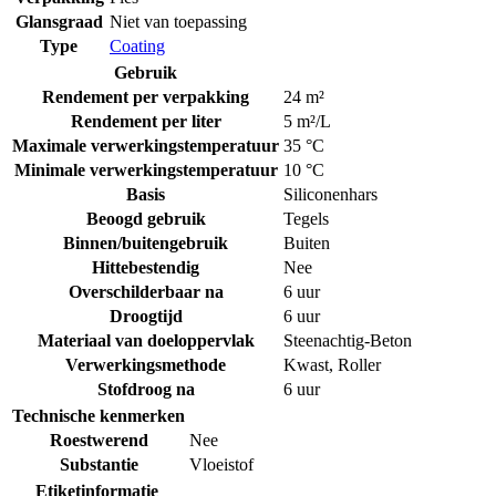
Glansgraad
Niet van toepassing
Type
Coating
Gebruik
Rendement per verpakking
24 m²
Rendement per liter
5 m²/L
Maximale verwerkingstemperatuur
35 °C
Minimale verwerkingstemperatuur
10 °C
Basis
Siliconenhars
Beoogd gebruik
Tegels
Binnen/buitengebruik
Buiten
Hittebestendig
Nee
Overschilderbaar na
6 uur
Droogtijd
6 uur
Materiaal van doeloppervlak
Steenachtig-Beton
Verwerkingsmethode
Kwast
,
Roller
Stofdroog na
6 uur
Technische kenmerken
Roestwerend
Nee
Substantie
Vloeistof
Etiketinformatie