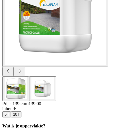
Prijs: 139 euro
139
.
00
inhoud
:
5 l
10 l
Wat is je oppervlakte?