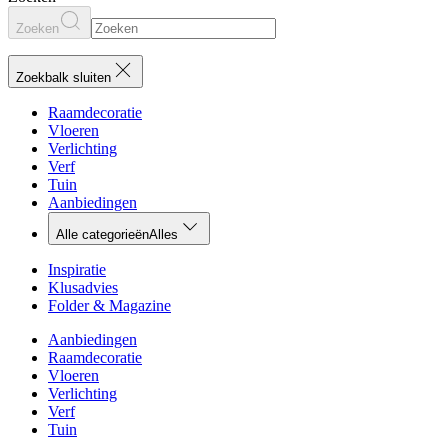
Zoeken
Zoekbalk sluiten
Raamdecoratie
Vloeren
Verlichting
Verf
Tuin
Aanbiedingen
Alle categorieën
Alles
Inspiratie
Klusadvies
Folder & Magazine
Aanbiedingen
Raamdecoratie
Vloeren
Verlichting
Verf
Tuin