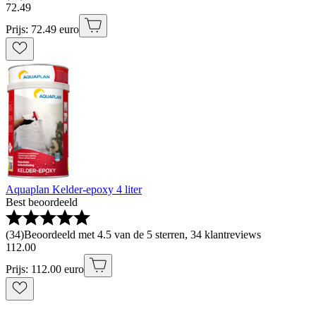
72
.
49
Prijs: 72.49 euro
Aquaplan Kelder-epoxy 4 liter
Best beoordeeld
(
34
)
Beoordeeld met 4.5 van de 5 sterren, 34 klantreviews
112
.
00
Prijs: 112.00 euro