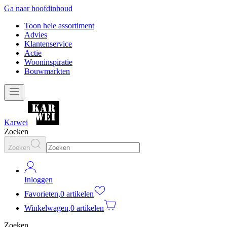
Ga naar hoofdinhoud
Toon hele assortiment
Advies
Klantenservice
Actie
Wooninspiratie
Bouwmarkten
Karwei
Zoeken
Zoeken
Inloggen
Favorieten
,
0 artikelen
Winkelwagen
,
0 artikelen
Zoeken