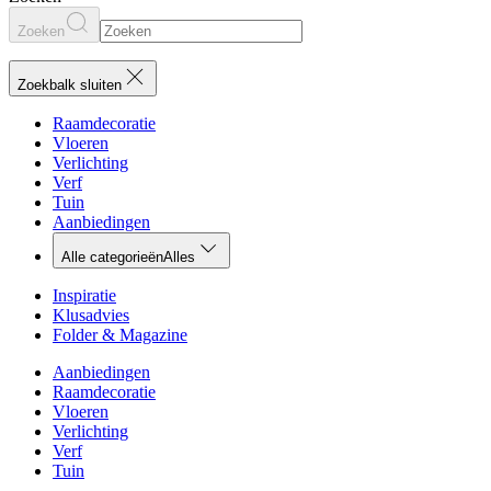
Zoeken
Zoekbalk sluiten
Raamdecoratie
Vloeren
Verlichting
Verf
Tuin
Aanbiedingen
Alle categorieën
Alles
Inspiratie
Klusadvies
Folder & Magazine
Aanbiedingen
Raamdecoratie
Vloeren
Verlichting
Verf
Tuin