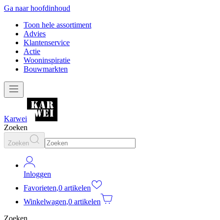
Ga naar hoofdinhoud
Toon hele assortiment
Advies
Klantenservice
Actie
Wooninspiratie
Bouwmarkten
Karwei
Zoeken
Zoeken
Inloggen
Favorieten
,
0 artikelen
Winkelwagen
,
0 artikelen
Zoeken