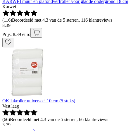
KARWEI muur-en plafondverfroller voor gladde ondergrond 18 cm
Karwei
(
116
)
Beoordeeld met 4.3 van de 5 sterren, 116 klantreviews
8
.
39
Prijs: 8.39 euro
OK lakroller universeel 10 cm (5 stuks)
Vast laag
(
66
)
Beoordeeld met 4.3 van de 5 sterren, 66 klantreviews
3
.
79