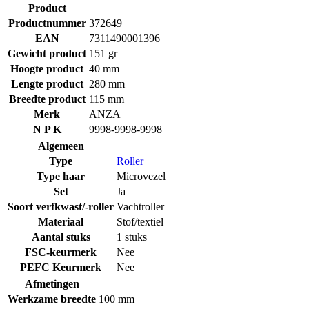
Product
Productnummer
372649
EAN
7311490001396
Gewicht product
151 gr
Hoogte product
40 mm
Lengte product
280 mm
Breedte product
115 mm
Merk
ANZA
N P K
9998-9998-9998
Algemeen
Type
Roller
Type haar
Microvezel
Set
Ja
Soort verfkwast/-roller
Vachtroller
Materiaal
Stof/textiel
Aantal stuks
1 stuks
FSC-keurmerk
Nee
PEFC Keurmerk
Nee
Afmetingen
Werkzame breedte
100 mm