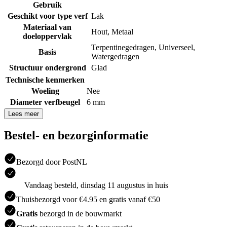
Gebruik
Geschikt voor type verf
Lak
Materiaal van
Hout
,
Metaal
doeloppervlak
Terpentinegedragen
,
Universeel
,
Basis
Watergedragen
Structuur ondergrond
Glad
Technische kenmerken
Woeling
Nee
Diameter verfbeugel
6 mm
Lees meer
Bestel- en bezorginformatie
Bezorgd door PostNL
Vandaag besteld, dinsdag 11 augustus in huis
Thuisbezorgd voor €4.95 en gratis vanaf €50
Gratis
bezorgd in de bouwmarkt