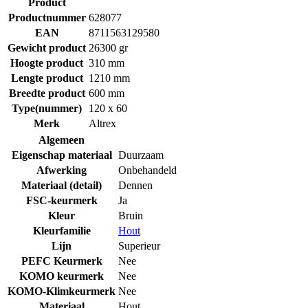
Product
Productnummer
628077
EAN
8711563129580
Gewicht product
26300 gr
Hoogte product
310 mm
Lengte product
1210 mm
Breedte product
600 mm
Type(nummer)
120 x 60
Merk
Altrex
Algemeen
Eigenschap materiaal
Duurzaam
Afwerking
Onbehandeld
Materiaal (detail)
Dennen
FSC-keurmerk
Ja
Kleur
Bruin
Kleurfamilie
Hout
Lijn
Superieur
PEFC Keurmerk
Nee
KOMO keurmerk
Nee
KOMO-Klimkeurmerk
Nee
Materiaal
Hout