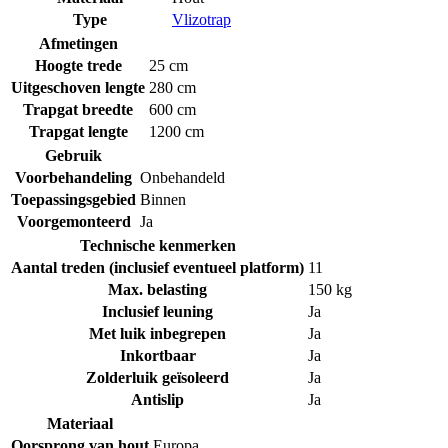
Type
Vlizotrap
Afmetingen
Hoogte trede
25 cm
Uitgeschoven lengte
280 cm
Trapgat breedte
600 cm
Trapgat lengte
1200 cm
Gebruik
Voorbehandeling
Onbehandeld
Toepassingsgebied
Binnen
Voorgemonteerd
Ja
Technische kenmerken
Aantal treden (inclusief eventueel platform)
11
Max. belasting
150 kg
Inclusief leuning
Ja
Met luik inbegrepen
Ja
Inkortbaar
Ja
Zolderluik geïsoleerd
Ja
Antislip
Ja
Materiaal
Oorsprong van hout
Europa