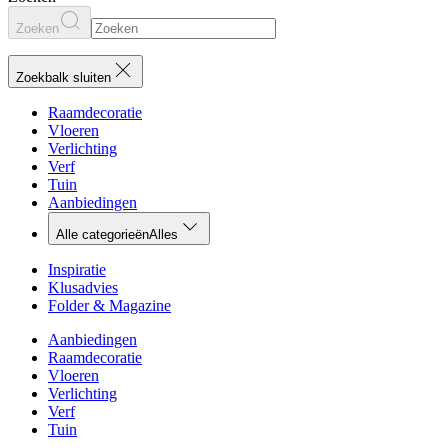
Zoeken
Zoekbalk sluiten
Raamdecoratie
Vloeren
Verlichting
Verf
Tuin
Aanbiedingen
Alle categorieën
Alles
Inspiratie
Klusadvies
Folder & Magazine
Aanbiedingen
Raamdecoratie
Vloeren
Verlichting
Verf
Tuin