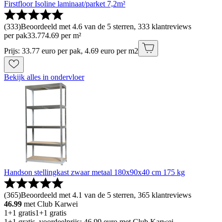
Firstfloor Isoline laminaat/parket 7,2m²
(
333
)
Beoordeeld met 4.6 van de 5 sterren, 333 klantreviews
per pak
33
.
77
4.69 per m²
Prijs: 33.77 euro per pak, 4.69 euro per m2
Bekijk alles in ondervloer
Handson stellingkast zwaar metaal 180x90x40 cm 175 kg
(
365
)
Beoordeeld met 4.1 van de 5 sterren, 365 klantreviews
46.99
met Club Karwei
1+1 gratis
1+1 gratis
1+1 gratis, voordeelprijs: 46.99 euro met Club Karwei