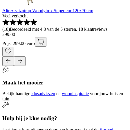
Altrex vlizotrap Woodytrex Superieur 120x70 cm
Veel verkocht
(
18
)
Beoordeeld met 4.8 van de 5 sterren, 18 klantreviews
299
.
00
Prijs: 299.00 euro
Maak het mooier
Bekijk handige
klusadviezen
en
wooninspiratie
voor jouw huis en
tuin.
Hulp bij je klus nodig?
Laat jouw klus uitvoeren door een klusexpert met de
Karwei