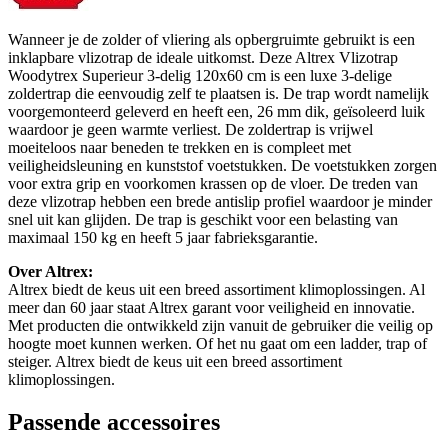
Wanneer je de zolder of vliering als opbergruimte gebruikt is een
inklapbare vlizotrap de ideale uitkomst. Deze Altrex Vlizotrap
Woodytrex Superieur 3-delig 120x60 cm is een luxe 3-delige
zoldertrap die eenvoudig zelf te plaatsen is. De trap wordt namelijk
voorgemonteerd geleverd en heeft een, 26 mm dik, geïsoleerd luik
waardoor je geen warmte verliest. De zoldertrap is vrijwel
moeiteloos naar beneden te trekken en is compleet met
veiligheidsleuning en kunststof voetstukken. De voetstukken zorgen
voor extra grip en voorkomen krassen op de vloer. De treden van
deze vlizotrap hebben een brede antislip profiel waardoor je minder
snel uit kan glijden. De trap is geschikt voor een belasting van
maximaal 150 kg en heeft 5 jaar fabrieksgarantie.
Over Altrex:
Altrex biedt de keus uit een breed assortiment klimoplossingen. Al
meer dan 60 jaar staat Altrex garant voor veiligheid en innovatie.
Met producten die ontwikkeld zijn vanuit de gebruiker die veilig op
hoogte moet kunnen werken. Of het nu gaat om een ladder, trap of
steiger. Altrex biedt de keus uit een breed assortiment
klimoplossingen.
Passende accessoires