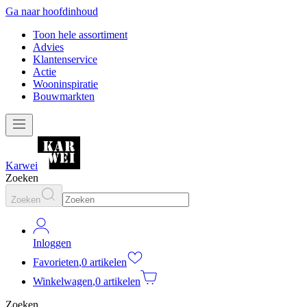
Ga naar hoofdinhoud
Toon hele assortiment
Advies
Klantenservice
Actie
Wooninspiratie
Bouwmarkten
Karwei
Zoeken
Zoeken
Inloggen
Favorieten
,
0 artikelen
Winkelwagen
,
0 artikelen
Zoeken