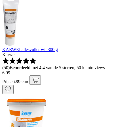
KARWEI allesvuller wit 300 g
Karwei
(
50
)
Beoordeeld met 4.4 van de 5 sterren, 50 klantreviews
6
.
99
Prijs: 6.99 euro