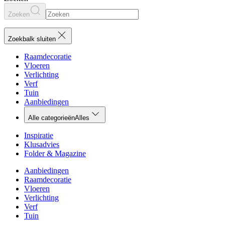
Zoeken
Zoekbalk sluiten
Raamdecoratie
Vloeren
Verlichting
Verf
Tuin
Aanbiedingen
Alle categorieën
Alles
Inspiratie
Klusadvies
Folder & Magazine
Aanbiedingen
Raamdecoratie
Vloeren
Verlichting
Verf
Tuin