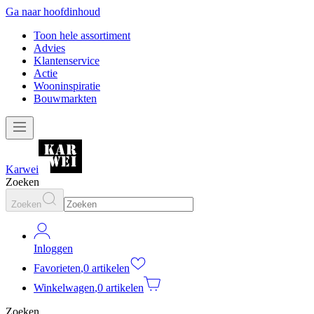
Ga naar hoofdinhoud
Toon hele assortiment
Advies
Klantenservice
Actie
Wooninspiratie
Bouwmarkten
Karwei
Zoeken
Zoeken
Inloggen
Favorieten
,
0 artikelen
Winkelwagen
,
0 artikelen
Zoeken