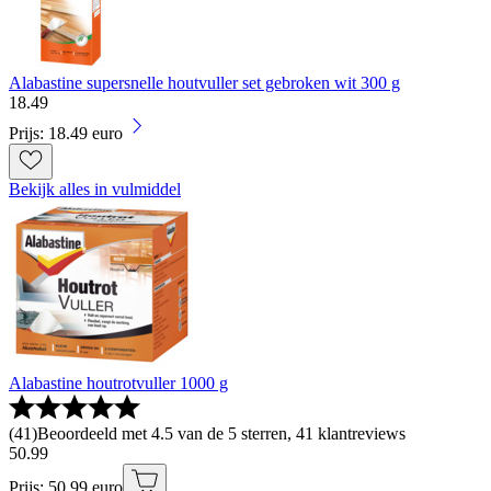
Alabastine supersnelle houtvuller set gebroken wit 300 g
18
.
49
Prijs: 18.49 euro
Bekijk alles in vulmiddel
Alabastine houtrotvuller 1000 g
(
41
)
Beoordeeld met 4.5 van de 5 sterren, 41 klantreviews
50
.
99
Prijs: 50.99 euro