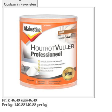
Opslaan in Favorieten
Prijs: 46.49 euro
46
.
49
Per
kg
:
140.88
140.88
per
kg