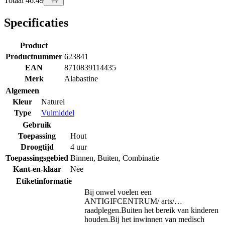
Totaal 46.49
Specificaties
Product
Productnummer
623841
EAN
8710839114435
Merk
Alabastine
Algemeen
Kleur
Naturel
Type
Vulmiddel
Gebruik
Toepassing
Hout
Droogtijd
4 uur
Toepassingsgebied
Binnen
,
Buiten
,
Combinatie
Kant-en-klaar
Nee
Etiketinformatie
Bij onwel voelen een
ANTIGIFCENTRUM/ arts/…
raadplegen.
Buiten het bereik van kinderen
houden.
Bij het inwinnen van medisch