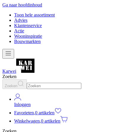
Ga naar hoofdinhoud
Toon hele assortiment
Advies
Klantenservice
Actie
Wooninspiratie
Bouwmarkten
Karwei
Zoeken
Zoeken
Inloggen
Favorieten
,
0 artikelen
Winkelwagen
,
0 artikelen
Zoeken