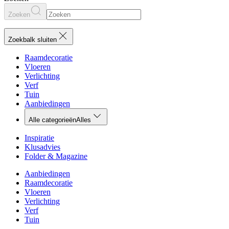
Zoeken
Zoekbalk sluiten
Raamdecoratie
Vloeren
Verlichting
Verf
Tuin
Aanbiedingen
Alle categorieën
Alles
Inspiratie
Klusadvies
Folder & Magazine
Aanbiedingen
Raamdecoratie
Vloeren
Verlichting
Verf
Tuin