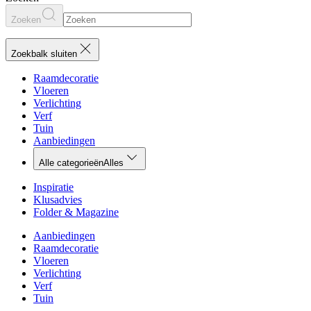
Zoeken
Zoekbalk sluiten
Raamdecoratie
Vloeren
Verlichting
Verf
Tuin
Aanbiedingen
Alle categorieën
Alles
Inspiratie
Klusadvies
Folder & Magazine
Aanbiedingen
Raamdecoratie
Vloeren
Verlichting
Verf
Tuin