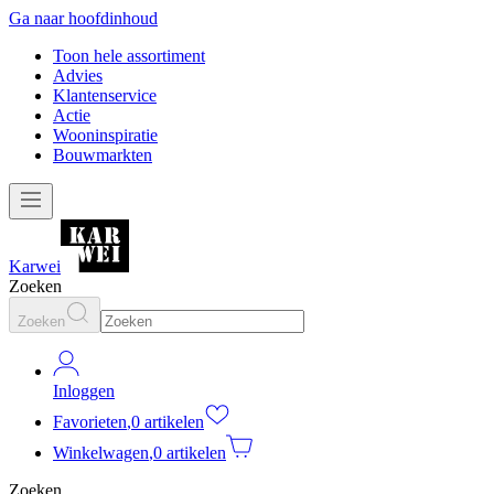
Ga naar hoofdinhoud
Toon hele assortiment
Advies
Klantenservice
Actie
Wooninspiratie
Bouwmarkten
Karwei
Zoeken
Zoeken
Inloggen
Favorieten
,
0 artikelen
Winkelwagen
,
0 artikelen
Zoeken