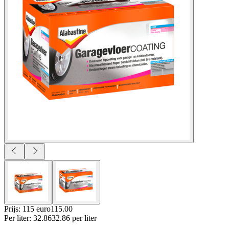
Prijs: 115 euro
115
.
00
Per
liter
:
32.86
32.86
per
liter