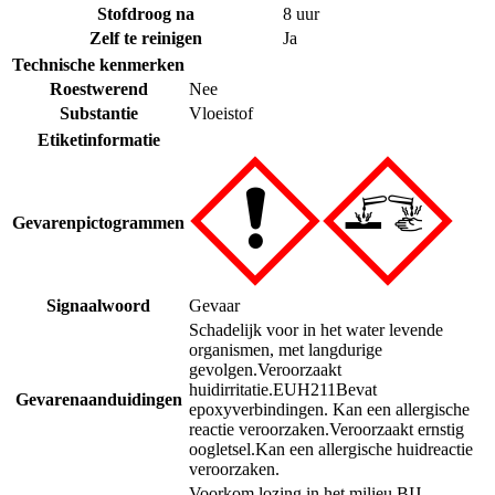
Stofdroog na
8 uur
Zelf te reinigen
Ja
Technische kenmerken
Roestwerend
Nee
Substantie
Vloeistof
Etiketinformatie
Gevarenpictogrammen
Signaalwoord
Gevaar
Schadelijk voor in het water levende
organismen, met langdurige
gevolgen.
Veroorzaakt
huidirritatie.
EUH211
Bevat
Gevarenaanduidingen
epoxyverbindingen. Kan een allergische
reactie veroorzaken.
Veroorzaakt ernstig
oogletsel.
Kan een allergische huidreactie
veroorzaken.
Voorkom lozing in het milieu.
BIJ