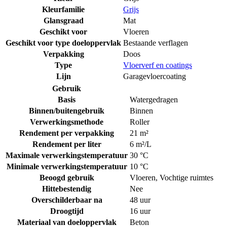
Kleurfamilie
Grijs
Glansgraad
Mat
Geschikt voor
Vloeren
Geschikt voor type doeloppervlak
Bestaande verflagen
Verpakking
Doos
Type
Vloerverf en coatings
Lijn
Garagevloercoating
Gebruik
Basis
Watergedragen
Binnen/buitengebruik
Binnen
Verwerkingsmethode
Roller
Rendement per verpakking
21 m²
Rendement per liter
6 m²/L
Maximale verwerkingstemperatuur
30 °C
Minimale verwerkingstemperatuur
10 °C
Beoogd gebruik
Vloeren
,
Vochtige ruimtes
Hittebestendig
Nee
Overschilderbaar na
48 uur
Droogtijd
16 uur
Materiaal van doeloppervlak
Beton