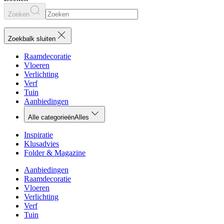
Zoeken
Zoekbalk sluiten
Raamdecoratie
Vloeren
Verlichting
Verf
Tuin
Aanbiedingen
Alle categorieën
Alles
Inspiratie
Klusadvies
Folder & Magazine
Aanbiedingen
Raamdecoratie
Vloeren
Verlichting
Verf
Tuin