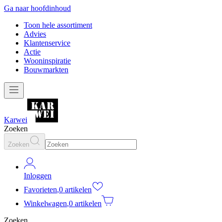
Ga naar hoofdinhoud
Toon hele assortiment
Advies
Klantenservice
Actie
Wooninspiratie
Bouwmarkten
Karwei
Zoeken
Zoeken
Inloggen
Favorieten
,
0 artikelen
Winkelwagen
,
0 artikelen
Zoeken