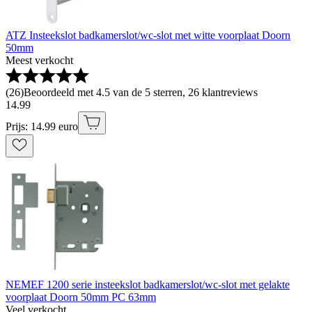
ATZ Insteekslot badkamerslot/wc-slot met witte voorplaat Doorn
50mm
Meest verkocht
(
26
)
Beoordeeld met 4.5 van de 5 sterren, 26 klantreviews
14
.
99
Prijs: 14.99 euro
NEMEF 1200 serie insteekslot badkamerslot/wc-slot met gelakte
voorplaat Doorn 50mm PC 63mm
Veel verkocht