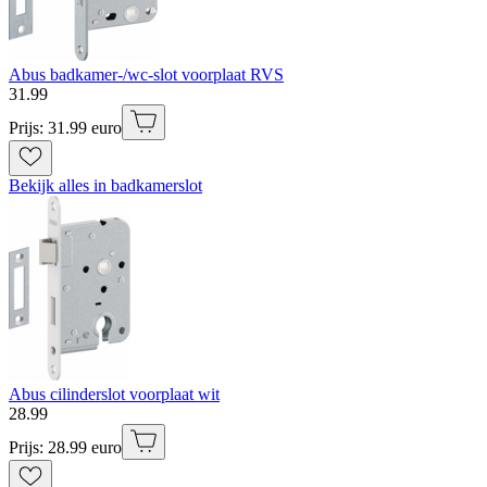
Abus badkamer-/wc-slot voorplaat RVS
31
.
99
Prijs: 31.99 euro
Bekijk alles in badkamerslot
Abus cilinderslot voorplaat wit
28
.
99
Prijs: 28.99 euro