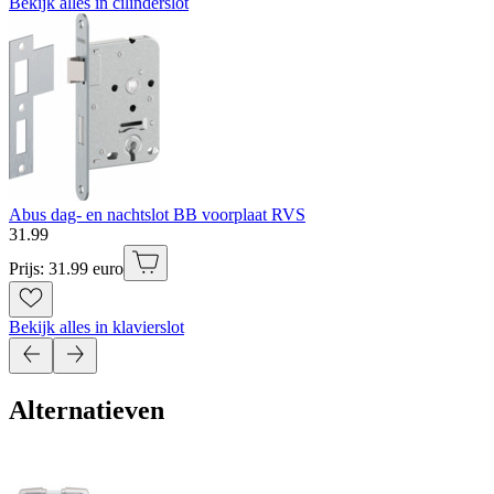
Bekijk alles in cilinderslot
Abus dag- en nachtslot BB voorplaat RVS
31
.
99
Prijs: 31.99 euro
Bekijk alles in klavierslot
Alternatieven