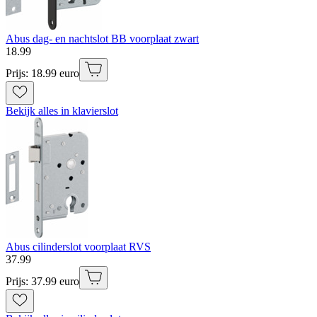
Abus dag- en nachtslot BB voorplaat zwart
18
.
99
Prijs: 18.99 euro
Bekijk alles in klavierslot
Abus cilinderslot voorplaat RVS
37
.
99
Prijs: 37.99 euro