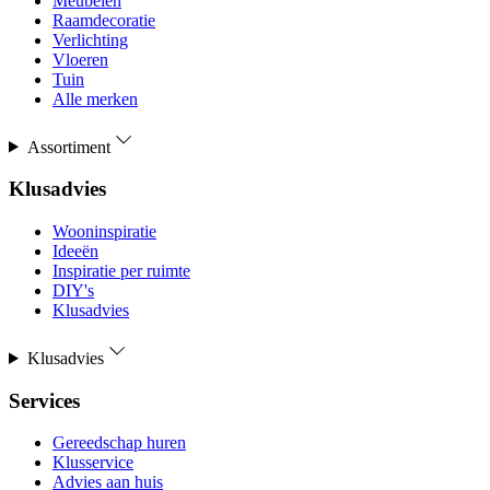
Meubelen
Raamdecoratie
Verlichting
Vloeren
Tuin
Alle merken
Assortiment
Klusadvies
Wooninspiratie
Ideeën
Inspiratie per ruimte
DIY's
Klusadvies
Klusadvies
Services
Gereedschap huren
Klusservice
Advies aan huis