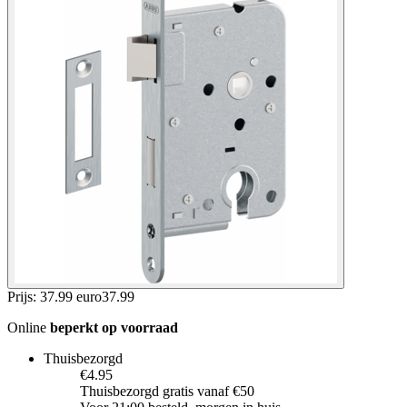
Prijs: 37.99 euro
37
.
99
Online
beperkt op voorraad
Thuisbezorgd
€4.95
Thuisbezorgd gratis vanaf €50