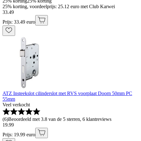
25% korting
25% korting
25% korting, voordeelprijs: 25.12 euro met Club Karwei
33
.
49
Prijs: 33.49 euro
ATZ Insteekslot cilinderslot met RVS voorplaat Doorn 50mm PC
55mm
Veel verkocht
(
6
)
Beoordeeld met 3.8 van de 5 sterren, 6 klantreviews
19
.
99
Prijs: 19.99 euro