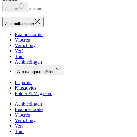
Zoeken
Zoekbalk sluiten
Raamdecoratie
Vloeren
Verlichting
Verf
Tuin
Aanbiedingen
Alle categorieën
Alles
Inspiratie
Klusadvies
Folder & Magazine
Aanbiedingen
Raamdecoratie
Vloeren
Verlichting
Verf
Tuin