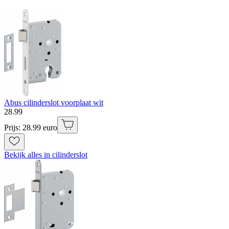
Abus cilinderslot voorplaat wit
28
.
99
Prijs: 28.99 euro
Bekijk alles in cilinderslot