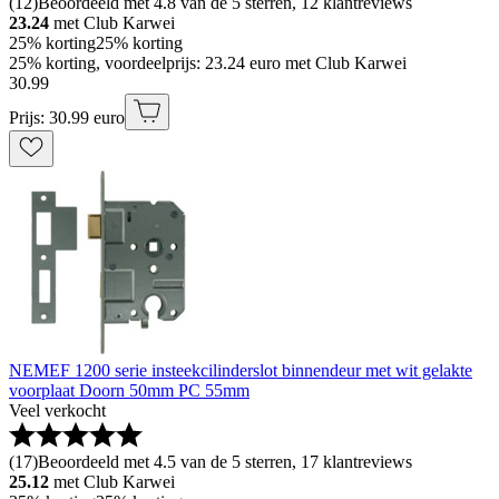
(
12
)
Beoordeeld met 4.8 van de 5 sterren, 12 klantreviews
23.24
met Club Karwei
25% korting
25% korting
25% korting, voordeelprijs: 23.24 euro met Club Karwei
30
.
99
Prijs: 30.99 euro
NEMEF 1200 serie insteekcilinderslot binnendeur met wit gelakte
voorplaat Doorn 50mm PC 55mm
Veel verkocht
(
17
)
Beoordeeld met 4.5 van de 5 sterren, 17 klantreviews
25.12
met Club Karwei