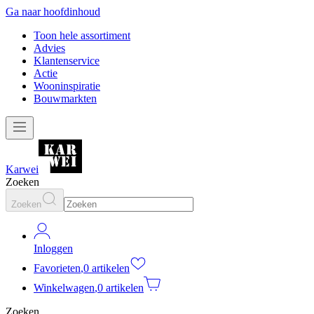
Ga naar hoofdinhoud
Toon hele assortiment
Advies
Klantenservice
Actie
Wooninspiratie
Bouwmarkten
Karwei
Zoeken
Zoeken
Inloggen
Favorieten
,
0 artikelen
Winkelwagen
,
0 artikelen
Zoeken