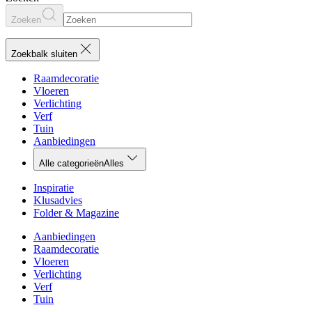
Zoeken
Zoekbalk sluiten
Raamdecoratie
Vloeren
Verlichting
Verf
Tuin
Aanbiedingen
Alle categorieën
Alles
Inspiratie
Klusadvies
Folder & Magazine
Aanbiedingen
Raamdecoratie
Vloeren
Verlichting
Verf
Tuin