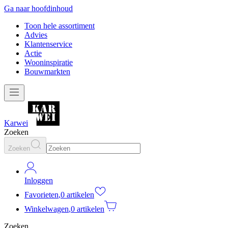
Ga naar hoofdinhoud
Toon hele assortiment
Advies
Klantenservice
Actie
Wooninspiratie
Bouwmarkten
Karwei
Zoeken
Zoeken
Inloggen
Favorieten
,
0 artikelen
Winkelwagen
,
0 artikelen
Zoeken