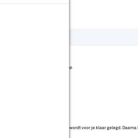
st staan. Bij Karwei kan je filteren op
ende bouwmarkten bekijken.
ad. Je betaalt online en het product wordt voor je klaar gelegd. Daarna