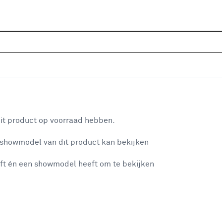
Sluiten
 terras aanbiedingen
Home
Assortiment
Aanbiedingen
Tuin
Bestrati
Categorie
aan je winkelwagen
Bestratingsbenodigdheden
(28)
it product op voorraad hebben.
Grind & split
(61)
 showmodel van dit product kan bekijken
n je winkelwagen:
Kunstgras
(7)
ft én een showmodel heeft om te bekijken
Opsluitbanden
(14)
Overige sierbestrating
(23)
Stapelblokken
(37)
misgegaan...
Stenen & klinkers
(15)