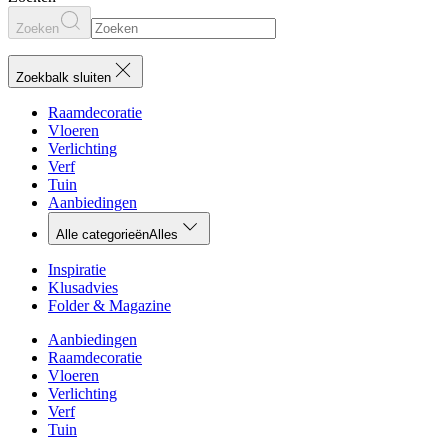
Zoeken
Zoekbalk sluiten
Raamdecoratie
Vloeren
Verlichting
Verf
Tuin
Aanbiedingen
Alle categorieën
Alles
Inspiratie
Klusadvies
Folder & Magazine
Aanbiedingen
Raamdecoratie
Vloeren
Verlichting
Verf
Tuin