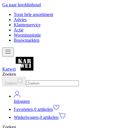
Ga naar hoofdinhoud
Toon hele assortiment
Advies
Klantenservice
Actie
Wooninspiratie
Bouwmarkten
Karwei
Zoeken
Zoeken
Inloggen
Favorieten
,
0 artikelen
Winkelwagen
,
0 artikelen
Zoeken