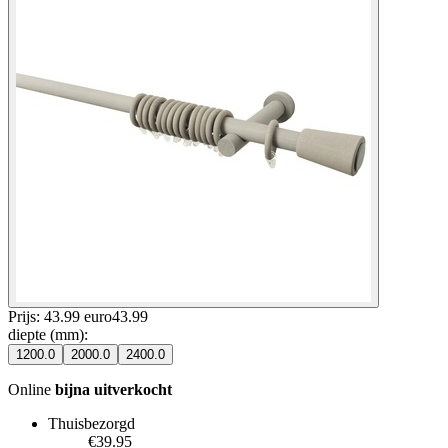
Prijs: 43.99 euro
43
.
99
diepte (mm)
:
1200.0
2000.0
2400.0
Online
bijna uitverkocht
Thuisbezorgd
€39.95