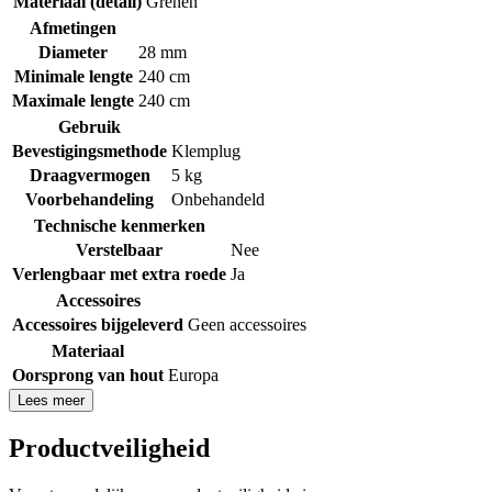
Materiaal (detail)
Grenen
Afmetingen
Diameter
28 mm
Minimale lengte
240 cm
Maximale lengte
240 cm
Gebruik
Bevestigingsmethode
Klemplug
Draagvermogen
5 kg
Voorbehandeling
Onbehandeld
Technische kenmerken
Verstelbaar
Nee
Verlengbaar met extra roede
Ja
Accessoires
Accessoires bijgeleverd
Geen accessoires
Materiaal
Oorsprong van hout
Europa
Lees meer
Productveiligheid