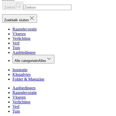
Zoeken
Zoekbalk sluiten
Raamdecoratie
Vloeren
Verlichting
Verf
Tuin
Aanbiedingen
Alle categorieën
Alles
Inspiratie
Klusadvies
Folder & Magazine
Aanbiedingen
Raamdecoratie
Vloeren
Verlichting
Verf
Tuin