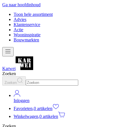
Ga naar hoofdinhoud
Toon hele assortiment
Advies
Klantenservice
Actie
Wooninspiratie
Bouwmarkten
Karwei
Zoeken
Zoeken
Inloggen
Favorieten
,
0 artikelen
Winkelwagen
,
0 artikelen
Zoeken