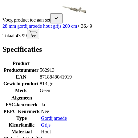
Voeg product toe aan set
28 mm gordijnroede hout grijs 200 cm
+ 36.49
Totaal 43.99
Specificaties
Product
Productnummer
562913
EAN
8718848041919
Gewicht product
813 gr
Merk
Geen
Algemeen
FSC-keurmerk
Ja
PEFC Keurmerk
Nee
Type
Gordijnroede
Kleurfamilie
Grijs
Materiaal
Hout