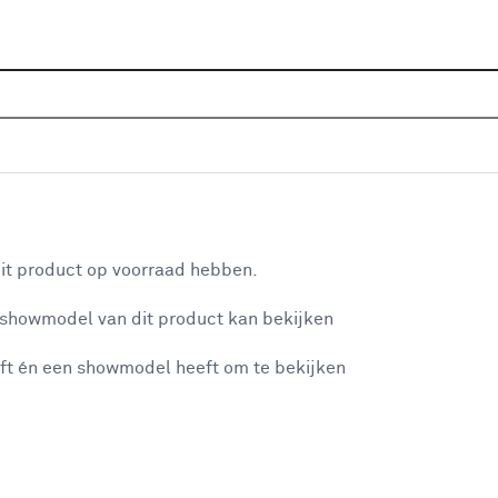
Home
Wooninspiratie
Ideeën va
aan je winkelwagen
it product op voorraad hebben.
 showmodel van dit product kan bekijken
n je winkelwagen:
ft én een showmodel heeft om te bekijken
De perfecte lamp 
misgegaan...