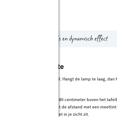
afel
n grote tafel
dan te weinig lampen
ende hoogtes voor een speels en dynamisch effect
op de perfecte hoogte
tafel maakt een groot verschil. Hangt de lamp te laag, dan 
rkant van de lamp tussen 60 en 80 centimeter boven het tafel
a aan naar jouw voorkeur. Meet de afstand met een meetlint 
t of de lamp prettig hangt en niet in je zicht zit.