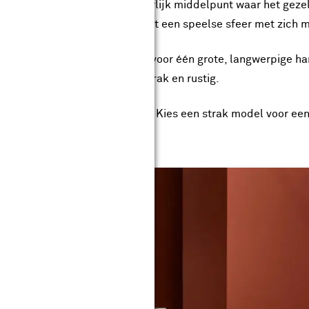
idden en je creëert een natuurlijk middelpunt waar het gezel
t meerdere kappen. Dit brengt een speelse sfeer met zich 
etje meer speelruimte. Kies voor één grote, langwerpige han
 lampen op een rij. Dit oogt strak en rustig.
rale lamp vaak de beste keuze. Kies een strak model voor een r
.