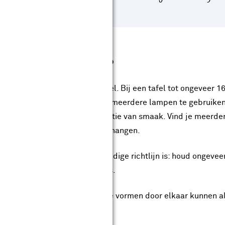
 heb je echt nodig?
t af van de grootte van je tafel. Bij een tafel tot ongeveer 
tere tafel? Dan is het slim om meerdere lampen te gebruiken.
ampen. Maar het is ook een kwestie van smaak. Vind je meerd
 twee of drie kleine lampen ophangen.
e onderlinge afstand. Een handige richtlijn is: houd ongevee
 het geheel rustig en in balans.
rmen en stijlen. Verschillende vormen door elkaar kunnen al