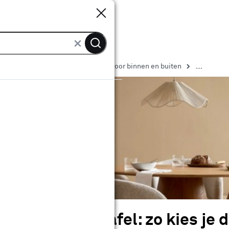
Sluiten
Sluiten
n Karwei
Verlichting inspiratie voor binnen en buiten
boven de eettafel: zo kies je d