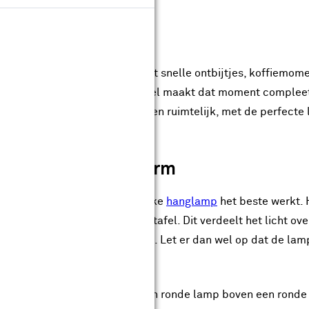
samenkomt. Van lange diners tot snelle ontbijtjes, koffiemom
. De juiste lamp boven je eettafel maakt dat moment compleet. 
t voor warm en intiem of licht en ruimtelijk, met de perfecte 
fecte eettafellamp.
vorm met je tafelvorm
tafel. Die bepaalt namelijk welke
hanglamp
het beste werkt. 
mpen op een rij boven de eettafel. Dit verdeelt het licht ove
én grote lamp boven de eettafel. Let er dan wel op dat de la
lamp juist het mooiste uit. Een ronde lamp boven een ronde 