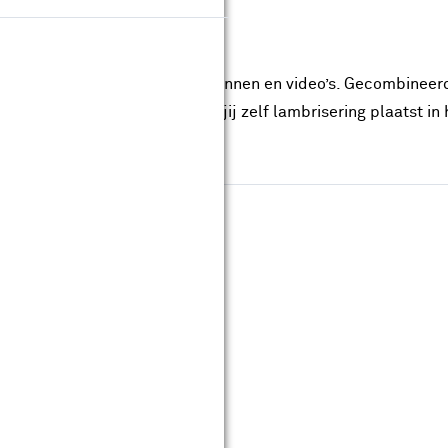
bewerken
r vind je meerdere stappenplannen en video’s. Gecombineerd 
 bewerken van hout. Lees hoe jij zelf lambrisering plaatst in
 trap bekleedt met laminaat.
ze van hout