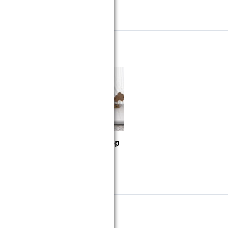
nbrengen van hout
Hoe plaats ik lambrisering op
mijn muren?
stappenplan
ewerking