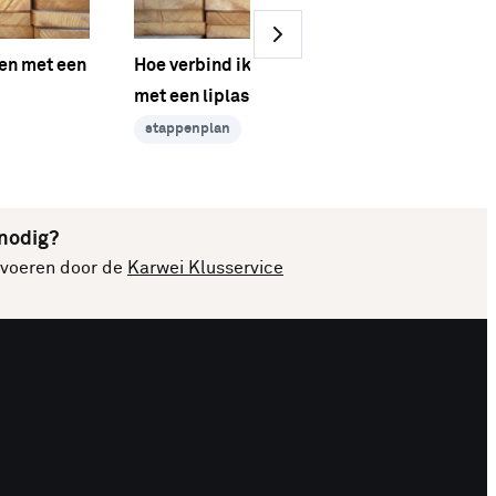
ken met een
Hoe verbind ik balken of latten
met een liplas houtverbinding?
stappenplan
 nodig?
itvoeren door de
Karwei Klusservice