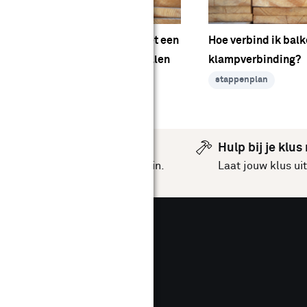
Hoe verbind ik balken met een
Hoe verbind ik bal
houtverbinding met metalen
klampverbinding?
ankers?
stappenplan
stappenplan
Hulp bij je klus
inspiratie
voor jouw huis en tuin.
Laat jouw klus u