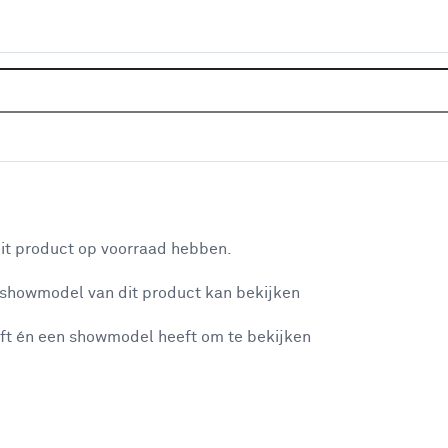
Home
Klusadvies
Alles over ho
aan je winkelwagen
it product op voorraad hebben.
n je winkelwagen:
 showmodel van dit product kan bekijken
ft én een showmodel heeft om te bekijken
misgegaan...