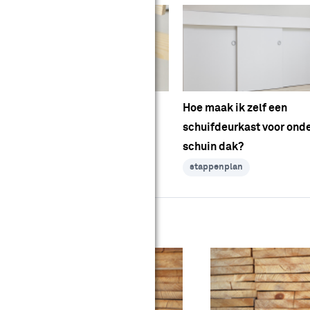
Hoe maak ik een houten
Hoe maak ik zelf een
kerstboom?
schuifdeurkast voor ond
schuin dak?
stappenplan
stappenplan
erbindingen