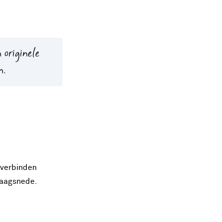
 originele
n.
 verbinden
zaagsnede.