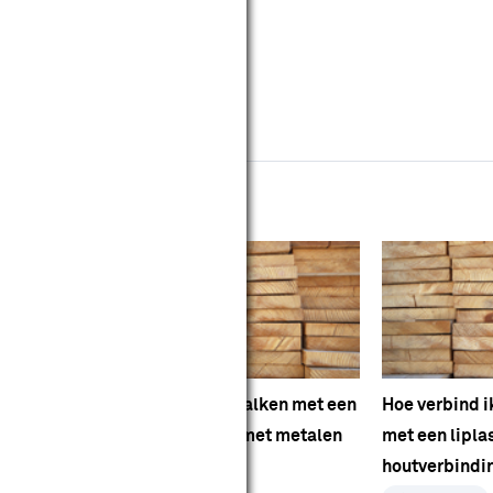
utboor (4mm)
cuboor met 1,5 mm boortje
mmermanspotlood
nkelhaak
dvies
ken met een
Hoe verbind ik balken met een
Hoe verbind i
rbinding?
houtverbinding met metalen
met een lipla
ankers?
houtverbindi