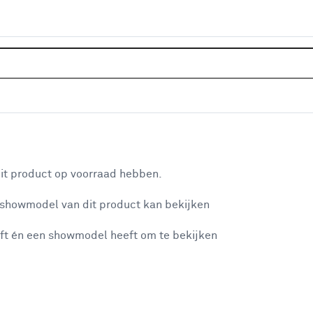
Home
Klusadvies
Alles over ho
stappenplan
Hoe verb
aan je winkelwagen
it product op voorraad hebben.
klampver
n je winkelwagen:
 showmodel van dit product kan bekijken
Er zijn verschille
ft én een showmodel heeft om te bekijken
klampverbinding, 
zicht is, zoals bi
misgegaan...