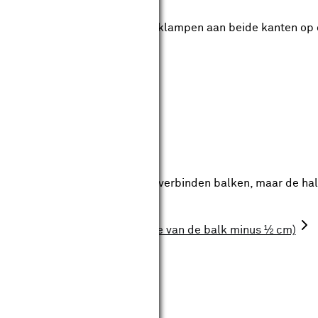
 in met houtlijm. Schroef de klampen aan beide kanten op 
 is nu klaar.
igdheden
en (4)
lken
mphout (even breed als de te verbinden balken, maar de hal
utlijm
roeven (flenskop, lengte: dikte van de balk minus ½ cm)
chappen (6)
cuboormachine
ndzaag