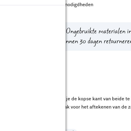
Bekijk de benodigdheden
ver te ruim in dan te krap. Ongebruikte materialen in
un je met de aankoopbon binnen 30 dagen retournere
ap 1
utverbinding kunt maken, zaag je de kopse kant van beide te
aaks af. Gebruik een winkelhaak voor het aftekenen van de 