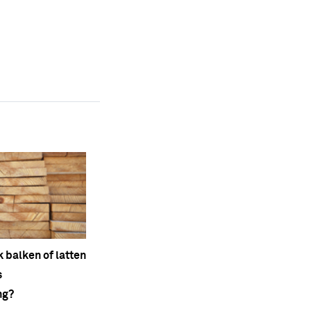
k balken of latten
s
ng?