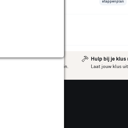
stappenplan
stappenplan
omt voor in
out bewerken
Hulp bij je klus
inspiratie
voor jouw huis en tuin.
Laat jouw klus u