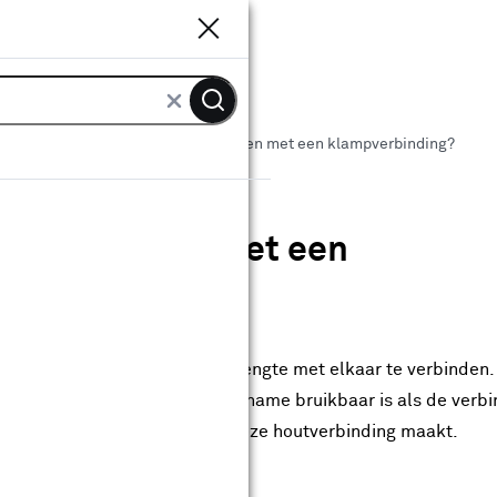
Sluiten
Sluiten
ut bewerken
Hoe verbind ik balken met een klampverbinding?
ind ik balken met een
binding?
nde manieren om balken in de lengte met elkaar te verbinden.
een simpele methode die met name bruikbaar is als de verbin
j vloerbalken. Lees hier hoe je deze houtverbinding maakt.