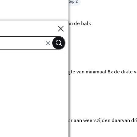
stap 2
Meet de dikte van de balk.
Sluiten
stap 3
klampen op maat met een lengte van minimaal 8x de dikte v
ap 4
ijn op beide klampen af en boor aan weerszijden daarvan dr