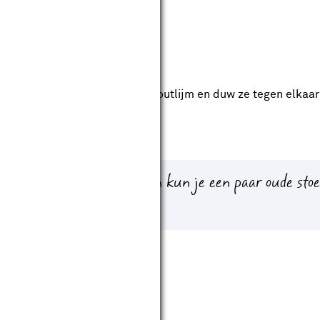
ap 5
anten van de balken in met houtlijm en duw ze tegen elkaar
ersteund worden.
ersteuning van vloerbalken kun je een paar oude stoe
ap 6