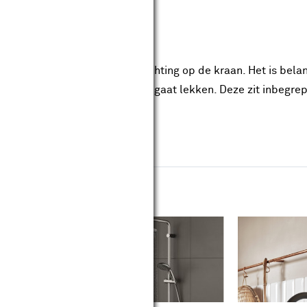
r draai je in tegengestelde richting op de kraan. Het is belan
r vervangt zodat de kraan niet gaat lekken. Deze zit inbegre
dvies