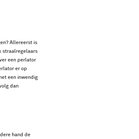
en? Allereerst is
k straalregelaars
ver een perlator
rlator er op
 met een inwendig
volg dan
ndere hand de