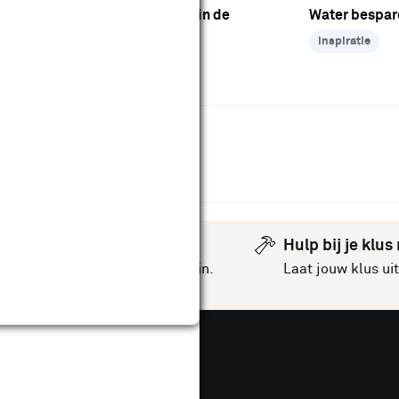
en isolatie
Water besparen in de
Water bespar
badkamer
inspiratie
inspiratie
omt voor in
uurzaam klussen in huis
Hulp bij je klus
inspiratie
voor jouw huis en tuin.
Laat jouw klus u