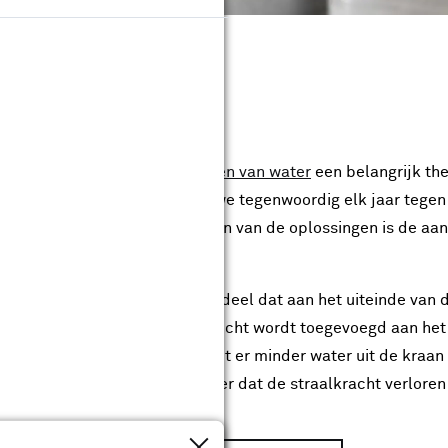
n perlator?
rzaamheidstrend is het
besparen van water
een belangrijk th
van de afgelopen jaren lopen we tegenwoordig elk jaar tegen
n we zelf genoeg aan doen. Eén van de oplossingen is de aa
is dit product eigenlijk?
wel straalregelaar, is het onderdeel dat aan het uiteinde van 
 perlator zorgt er voor dat er lucht wordt toegevoegd aan het
r het toevoegen van lucht komt er minder water uit de kraan
erdoor bespaar je water zonder dat de straalkracht verloren
Sluiten