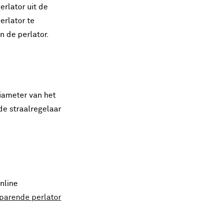
erlator uit de
erlator te
 de perlator.
diameter van het
de straalregelaar
nline
parende perlator