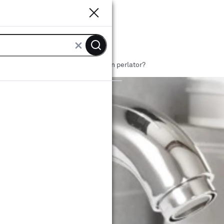
Sluiten
Sluiten
rzaam klussen in huis
Wat is een perlator?