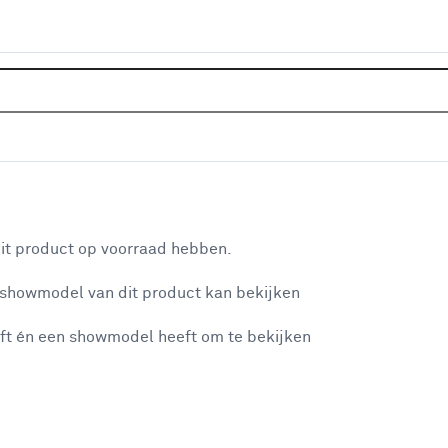
Home
Klusadvies
Alles over duu
aan je winkelwagen
it product op voorraad hebben.
n je winkelwagen:
 showmodel van dit product kan bekijken
ft én een showmodel heeft om te bekijken
misgegaan...