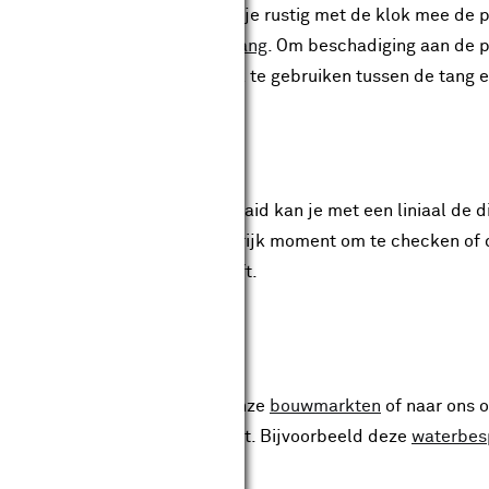
 kraan beet. Vervolgens draai je rustig met de klok mee de p
 niet lukken, gebruik dan een
tang
. Om beschadiging aan de p
aanbevolen om een theedoek te gebruiken tussen de tang en
ator van de kraan hebt afgedraaid kan je met een liniaal de 
opmeten. Dit is ook een belangrijk moment om te checken of 
 uitwendige schroefdraad heeft.
diameter ga je naar een van onze
bouwmarkten
of naar ons o
ies je een passende perlator uit. Bijvoorbeeld deze
waterbes