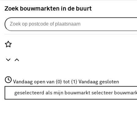
Zoek bouwmarkten in de buurt
Advies over wanden
Rozenstraat 3
Vandaag open van {0} tot {1}
Vandaag gesloten
3772JH Amersfoort
+31 01234567
geselecteerd als mijn bouwmarkt
selecteer bouwmar
Meer over deze bouwmarkt