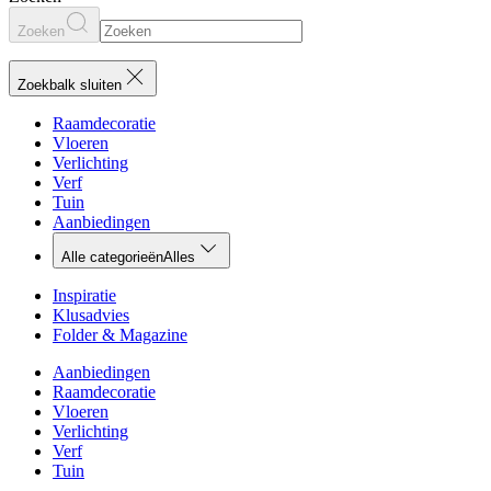
Zoeken
Zoekbalk sluiten
Raamdecoratie
Vloeren
Verlichting
Verf
Tuin
Aanbiedingen
Alle categorieën
Alles
Inspiratie
Klusadvies
Folder & Magazine
Aanbiedingen
Raamdecoratie
Vloeren
Verlichting
Verf
Tuin