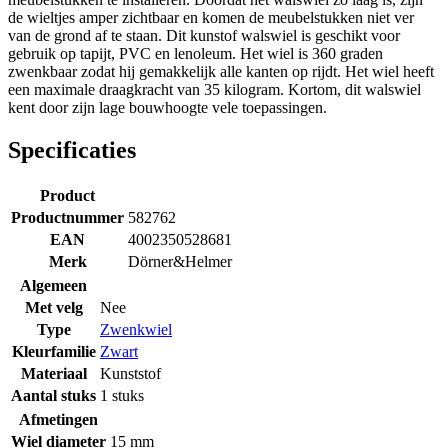
de wieltjes amper zichtbaar en komen de meubelstukken niet ver
van de grond af te staan. Dit kunstof walswiel is geschikt voor
gebruik op tapijt, PVC en lenoleum. Het wiel is 360 graden
zwenkbaar zodat hij gemakkelijk alle kanten op rijdt. Het wiel heeft
een maximale draagkracht van 35 kilogram. Kortom, dit walswiel
kent door zijn lage bouwhoogte vele toepassingen.
Specificaties
Product
Productnummer
582762
EAN
4002350528681
Merk
Dörner&Helmer
Algemeen
Met velg
Nee
Type
Zwenkwiel
Kleurfamilie
Zwart
Materiaal
Kunststof
Aantal stuks
1 stuks
Afmetingen
Wiel diameter
15 mm