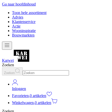
Ga naar hoofdinhoud
Toon hele assortiment
Advies
Klantenservice
Actie
Wooninspiratie
Bouwmarkten
Karwei
Zoeken
Zoeken
Inloggen
Favorieten
,
0 artikelen
Winkelwagen
,
0 artikelen
Zoeken