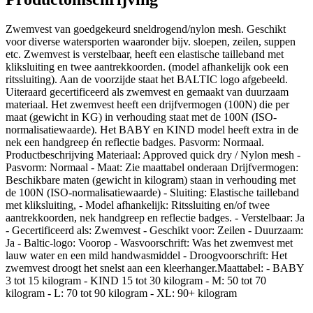
Zwemvest van goedgekeurd sneldrogend/nylon mesh. Geschikt
voor diverse watersporten waaronder bijv. sloepen, zeilen, suppen
etc. Zwemvest is verstelbaar, heeft een elastische tailleband met
kliksluiting en twee aantrekkoorden. (model afhankelijk ook een
ritssluiting). Aan de voorzijde staat het BALTIC logo afgebeeld.
Uiteraard gecertificeerd als zwemvest en gemaakt van duurzaam
materiaal. Het zwemvest heeft een drijfvermogen (100N) die per
maat (gewicht in KG) in verhouding staat met de 100N (ISO-
normalisatiewaarde). Het BABY en KIND model heeft extra in de
nek een handgreep én reflectie badges. Pasvorm: Normaal.
Productbeschrijving Materiaal: Approved quick dry / Nylon mesh -
Pasvorm: Normaal - Maat: Zie maattabel onderaan Drijfvermogen:
Beschikbare maten (gewicht in kilogram) staan in verhouding met
de 100N (ISO-normalisatiewaarde) - Sluiting: Elastische tailleband
met kliksluiting, - Model afhankelijk: Ritssluiting en/of twee
aantrekkoorden, nek handgreep en reflectie badges. - Verstelbaar: Ja
- Gecertificeerd als: Zwemvest - Geschikt voor: Zeilen - Duurzaam:
Ja - Baltic-logo: Voorop - Wasvoorschrift: Was het zwemvest met
lauw water en een mild handwasmiddel - Droogvoorschrift: Het
zwemvest droogt het snelst aan een kleerhanger.Maattabel: - BABY
3 tot 15 kilogram - KIND 15 tot 30 kilogram - M: 50 tot 70
kilogram - L: 70 tot 90 kilogram - XL: 90+ kilogram