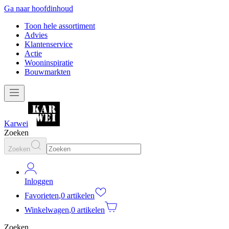
Ga naar hoofdinhoud
Toon hele assortiment
Advies
Klantenservice
Actie
Wooninspiratie
Bouwmarkten
Karwei
Zoeken
Zoeken
Inloggen
Favorieten
,
0 artikelen
Winkelwagen
,
0 artikelen
Zoeken