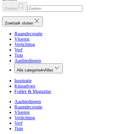
Zoeken
Zoekbalk sluiten
Raamdecoratie
Vloeren
Verlichting
Verf
Tuin
Aanbiedingen
Alle categorieën
Alles
Inspiratie
Klusadvies
Folder & Magazine
Aanbiedingen
Raamdecoratie
Vloeren
Verlichting
Verf
Tuin