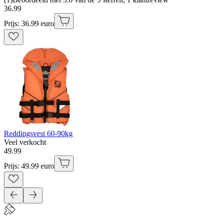
36
.
99
Prijs: 36.99 euro
Reddingsvest 60-90kg
Veel verkocht
49
.
99
Prijs: 49.99 euro