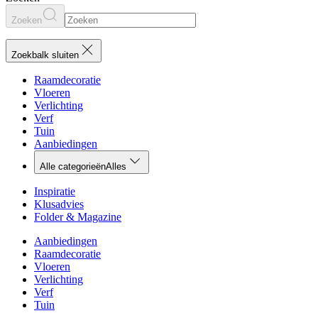
Zoeken
Zoekbalk sluiten
Raamdecoratie
Vloeren
Verlichting
Verf
Tuin
Aanbiedingen
Alle categorieën
Alles
Inspiratie
Klusadvies
Folder & Magazine
Aanbiedingen
Raamdecoratie
Vloeren
Verlichting
Verf
Tuin