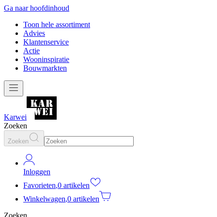
Ga naar hoofdinhoud
Toon hele assortiment
Advies
Klantenservice
Actie
Wooninspiratie
Bouwmarkten
Karwei
Zoeken
Zoeken
Inloggen
Favorieten
,
0 artikelen
Winkelwagen
,
0 artikelen
Zoeken