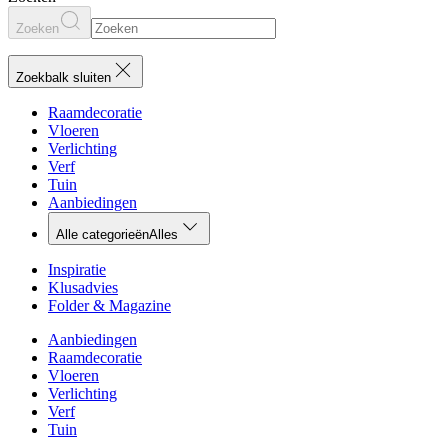
Zoeken
Zoekbalk sluiten
Raamdecoratie
Vloeren
Verlichting
Verf
Tuin
Aanbiedingen
Alle categorieën
Alles
Inspiratie
Klusadvies
Folder & Magazine
Aanbiedingen
Raamdecoratie
Vloeren
Verlichting
Verf
Tuin