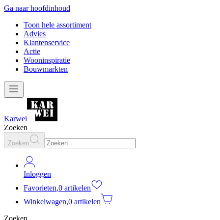
Ga naar hoofdinhoud
Toon hele assortiment
Advies
Klantenservice
Actie
Wooninspiratie
Bouwmarkten
Karwei
Zoeken
Zoeken
Inloggen
Favorieten
,
0 artikelen
Winkelwagen
,
0 artikelen
Zoeken