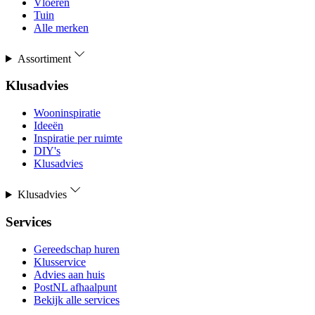
Vloeren
Tuin
Alle merken
Assortiment
Klusadvies
Wooninspiratie
Ideeën
Inspiratie per ruimte
DIY's
Klusadvies
Klusadvies
Services
Gereedschap huren
Klusservice
Advies aan huis
PostNL afhaalpunt
Bekijk alle services