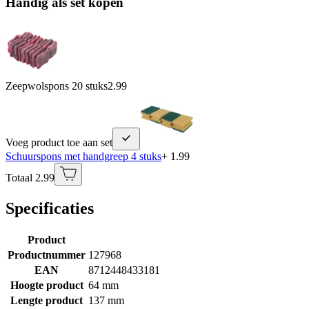
Handig als set kopen
Zeepwolspons 20 stuks
2.99
Voeg product toe aan set
Schuurspons met handgreep 4 stuks
+ 1.99
Totaal 2.99
Specificaties
Product
Productnummer
127968
EAN
8712448433181
Hoogte product
64 mm
Lengte product
137 mm