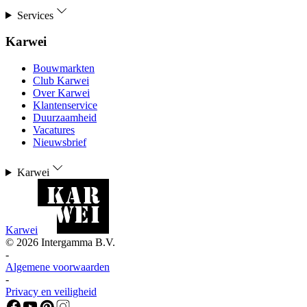
Services
Karwei
Bouwmarkten
Club Karwei
Over Karwei
Klantenservice
Duurzaamheid
Vacatures
Nieuwsbrief
Karwei
Karwei
©
2026
Intergamma B.V.
-
Algemene voorwaarden
-
Privacy en veiligheid