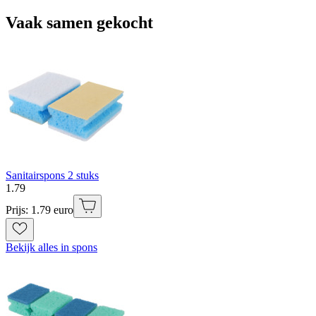
Vaak samen gekocht
Sanitairspons 2 stuks
1
.
79
Prijs: 1.79 euro
Bekijk alles in spons