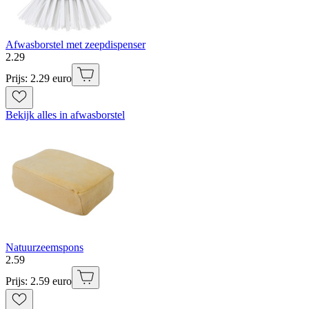
Afwasborstel met zeepdispenser
2
.
29
Prijs: 2.29 euro
Bekijk alles in afwasborstel
Natuurzeemspons
2
.
59
Prijs: 2.59 euro